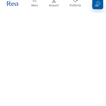
Menu
Account
Preferito
Carrello
Newsletter
Rimani aggiornato su novità e promozioni!
Iscrizione
Inserendo e confermando i tuoi dati, acconsenti a ricevere la
newsletter secondo i termini stabiliti nelle
Condizioni generali
.