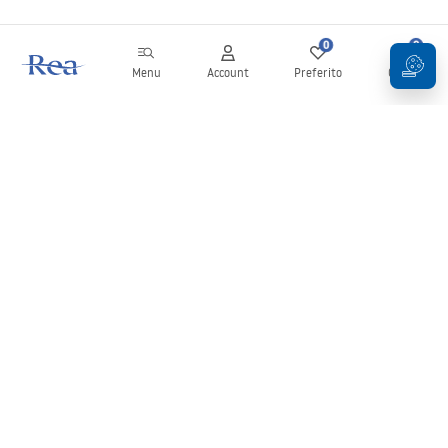
0
0
Menu
Account
Preferito
Carrello
Newsletter
Rimani aggiornato su novità e promozioni!
Iscrizione
Inserendo e confermando i tuoi dati, acconsenti a ricevere la
newsletter secondo i termini stabiliti nelle
Condizioni generali
.