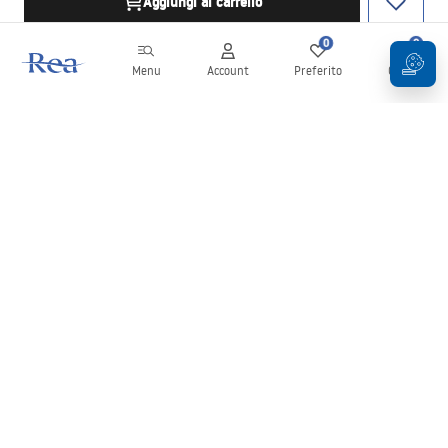
Aggiungi al carrello
0
0
Menu
Account
Preferito
Carrello
Newsletter
Rimani aggiornato su novità e promozioni!
Iscrizione
Inserendo e confermando i tuoi dati, acconsenti a ricevere la
newsletter secondo i termini stabiliti nelle
Condizioni generali
.