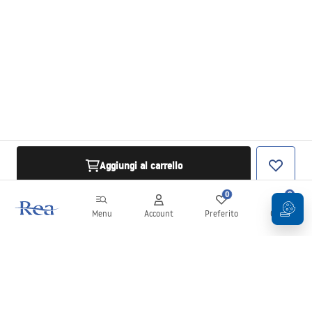
Aggiungi al carrello
0
0
Menu
Account
Preferito
Carrello
Newsletter
Rimani aggiornato su novità e promozioni!