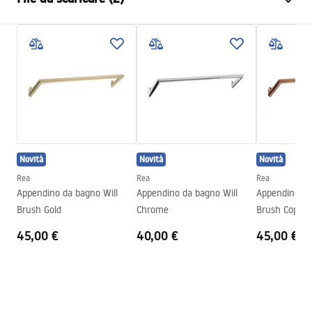
Materiale
Metallo
Metodo di installazione
A vite
Condizioni di garanzia
Larghezza
140
mm
Warranty_Terms_and_Conditions_Accessories_-_24.pdf
Altezza
95
mm
Profondità
70
mm
Informazioni sulla sicurezza
Serie
Otto
Safety_Information_Accessories.pdf
Garanzia
24 mesi
Novità
Novità
Novità
Rea
Rea
Rea
Appendino da bagno Will
Appendino da bagno Will
Appendino da
Brush Gold
Chrome
Brush Copper
45,00 €
40,00 €
45,00 €