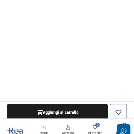
uzstādīšanas instrukcijas
manual - LV.pdf
Installatie instructies
manual - NL.pdf
инструкции за инсталација
manual - ME.pdf
упутства за инсталацију
manual - RS.pdf
Aggiungi al carrello
instructions d'installation
0
0
manual - BE.pdf
Menu
Account
Preferito
Carrello