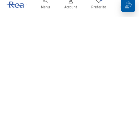
Menu
Account
Preferito
Carrello
Newsletter
Rimani aggiornato su novità e promozioni!
Iscrizione
Inserendo e confermando i tuoi dati, acconsenti a ricevere la
newsletter secondo i termini stabiliti nelle
Condizioni generali
.