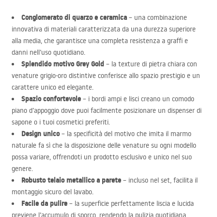
Conglomerato di quarzo e ceramica
– una combinazione
innovativa di materiali caratterizzata da una durezza superiore
alla media, che garantisce una completa resistenza a graffi e
danni nell’uso quotidiano.
Splendido motivo Grey Gold
– la texture di pietra chiara con
venature grigio-oro distintive conferisce allo spazio prestigio e un
carattere unico ed elegante.
Spazio confortevole
– i bordi ampi e lisci creano un comodo
piano d’appoggio dove puoi facilmente posizionare un dispenser di
sapone o i tuoi cosmetici preferiti.
Design unico
– la specificità del motivo che imita il marmo
naturale fa sì che la disposizione delle venature su ogni modello
possa variare, offrendoti un prodotto esclusivo e unico nel suo
genere.
Robusto telaio metallico a parete
– incluso nel set, facilita il
montaggio sicuro del lavabo.
Facile da pulire
– la superficie perfettamente liscia e lucida
previene l’accumulo di sporco, rendendo la pulizia quotidiana