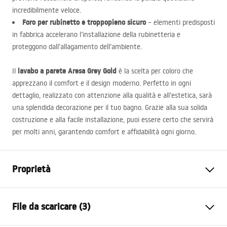
incredibilmente veloce.
Foro per rubinetto e troppopieno sicuro
– elementi predisposti
in fabbrica accelerano l’installazione della rubinetteria e
proteggono dall’allagamento dell’ambiente.
lavabo a parete Aresa Grey Gold
Il
è la scelta per coloro che
apprezzano il comfort e il design moderno. Perfetto in ogni
dettaglio, realizzato con attenzione alla qualità e all’estetica, sarà
una splendida decorazione per il tuo bagno. Grazie alla sua solida
costruzione e alla facile installazione, puoi essere certo che servirà
per molti anni, garantendo comfort e affidabilità ogni giorno.
Proprietà
Metodo di installazione
Spospeso
File da scaricare (3)
Materiale
Ceramica sanitaria, Composito
di quarzo