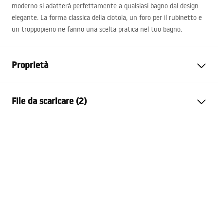
moderno si adatterà perfettamente a qualsiasi bagno dal design
elegante. La forma classica della ciotola, un foro per il rubinetto e
un troppopieno ne fanno una scelta pratica nel tuo bagno.
Proprietà
Metodo di installazione
Freestanding
File da scaricare (2)
Materiale
Ceramica sanitaria
Colore
Effetto pietra
Condizioni di garanzia
Finitura
Opaco
Warranty_Terms_and_Conditions_Basins_-_5.pdf
Lunghezza
400
mm
Larghezza
400
mm
Istruzioni di montaggio
Altezza
850
mm
MANUALE_DI_MONTAGGIO.pdf
Profondità
145
mm
Forma
Rotondo