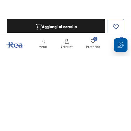
Aggiungi al carrello
0
0
Menu
Account
Preferito
Carrello
Newsletter
Rimani aggiornato su novità e promozioni!
Iscrizione