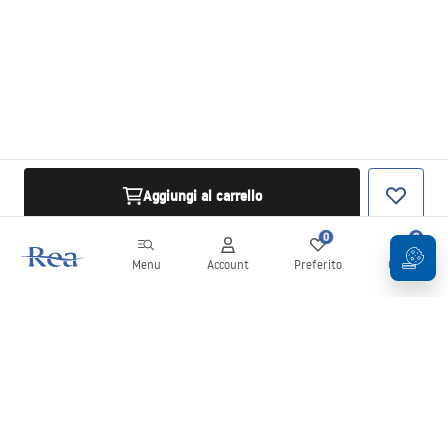
Aggiungi al carrello
0
0
Menu
Account
Preferito
Carrello
Newsletter
Rimani aggiornato su novità e promozioni!