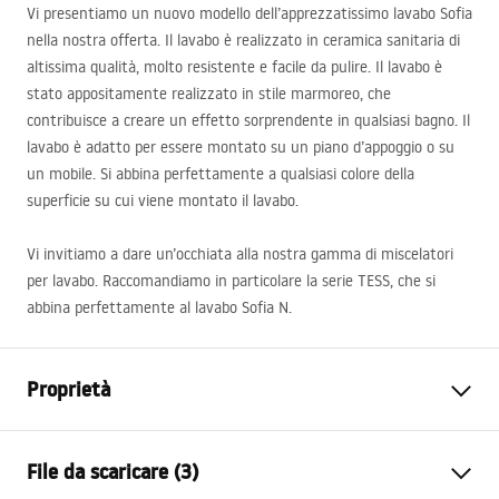
Vi presentiamo un nuovo modello dell’apprezzatissimo lavabo Sofia
nella nostra offerta. Il lavabo è realizzato in ceramica sanitaria di
altissima qualità, molto resistente e facile da pulire. Il lavabo è
stato appositamente realizzato in stile marmoreo, che
contribuisce a creare un effetto sorprendente in qualsiasi bagno. Il
lavabo è adatto per essere montato su un piano d’appoggio o su
un mobile. Si abbina perfettamente a qualsiasi colore della
superficie su cui viene montato il lavabo.
Vi invitiamo a dare un’occhiata alla nostra gamma di miscelatori
per lavabo. Raccomandiamo in particolare la serie
TESS
, che si
abbina perfettamente al lavabo Sofia N.
Proprietà
Metodo di installazione
Da appoggio
File da scaricare (3)
Materiale
Ceramica sanitaria