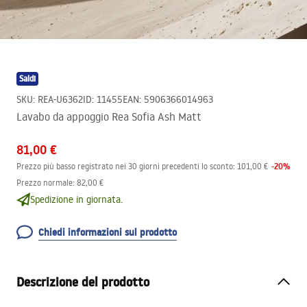
Saldi
SKU
:
REA-U6362
ID
:
11455
EAN
:
5906366014963
Lavabo da appoggio Rea Sofia Ash Matt
81,00 €
-
20
%
Prezzo più basso registrato nei 30 giorni precedenti lo sconto:
101,00 €
Prezzo normale
:
82,00 €
Spedizione in giornata.
Chiedi informazioni sul prodotto
Descrizione del prodotto