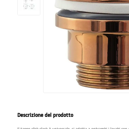
Set di vaso WC e bidet
Lavabi
Vasche da bagno e schermi vasca
Rubinetti da bagno
Set doccia
Cucina
Accessori e mobili da bagno
Descrizione del prodotto