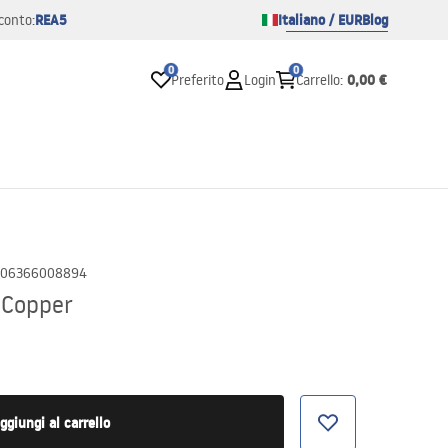
REA5
Italiano / EUR
Blog
conto:
0
0
0,00 €
Preferito
Login
Carrello
:
06366008894
 Copper
ggiungi al carrello