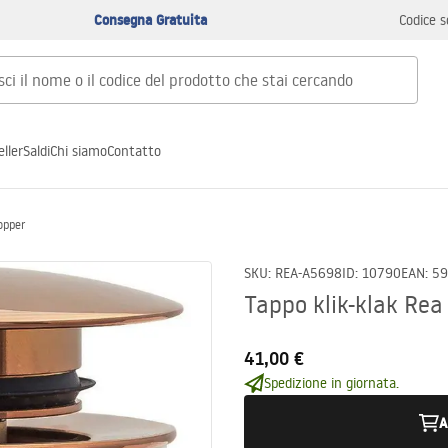
Consegna Gratuita
Codice s
ller
Saldi
Chi siamo
Contatto
opper
SKU
:
REA-A5698
ID
:
10790
EAN
:
59
Tappo klik-klak Rea
41,00 €
Spedizione in giornata.
A