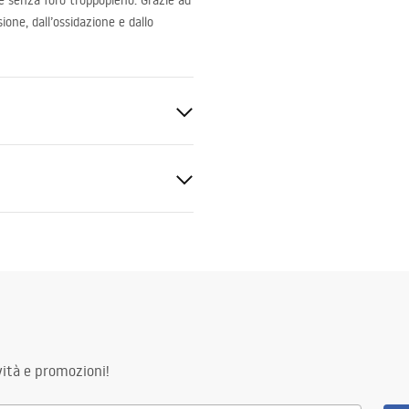
n e senza foro troppopieno. Grazie ad
ione, dall’ossidazione e dallo
i troppo pieno
mazioni sulla sicurezza
nty_Terms_and_Conditions_
and_Siphons.pdf
ità e promozioni!