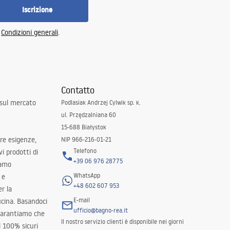
Iscrizione
e
Condizioni generali
.
Contatto
 sul mercato
Podlasiak Andrzej Cylwik sp. k.
ul. Przędzalniana 60
15-688 Białystok
tre esigenze,
NIP 966-216-01-21
Telefono
i prodotti di
+39 06 976 28775
iamo
WhatsApp
 e
+48 602 607 953
er la
E-mail
ucina. Basandoci
ufficio@bagno-rea.it
 garantiamo che
Il nostro servizio clienti è disponibile nei giorni
al 100% sicuri