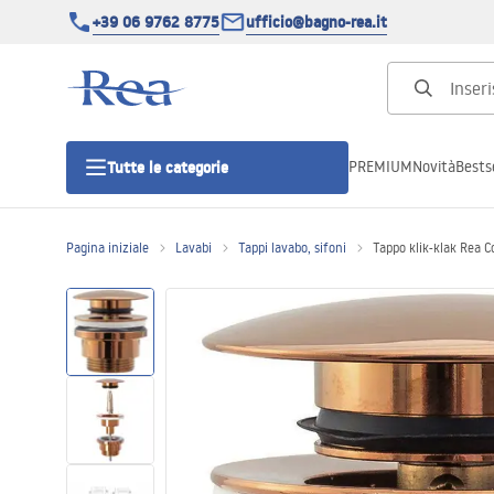
+39 06 9762 8775
ufficio@bagno-rea.it
PREMIUM
Novità
Bestse
Tutte le categorie
Pagina iniziale
Lavabi
Tappi lavabo, sifoni
Tappo klik-klak Rea C
Cabine doccia
Porte doccia
Piatti doccia da bagno
Canaline di scarico