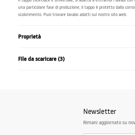
Il tappo click-clack è universale, si adatta a entrambi i lavabi co
una particolare fase di produzione, il tappo è protetto dalla corros
scolorimento. Puoi trovare lavabo adatti sul nostro sito web.
Proprietà
Variante del tappo
senza foro d
File da scaricare (3)
Materiale
ottone
Colore
Rame
Condizioni di garanzia
Infor
Garanzia
24 mesi
Warranty_Terms_and_Conditions_
Warra
Finitura
lucido
Siphons_-_24.pdf
Plugs_
Il diametro del foro del lavandino
45
mm
Newsletter
Istruzioni di montaggio
Plug_and_Siphon.pdf
Rimani aggiornato su nov