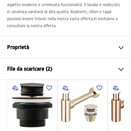
aspetto moderno e un’elevata funzionalità. Il lavabo è realizzato
in ceramica sanitaria di alta qualità. Rubinetti, sifoni e tappi
possono essere trovati nella nostra vasta offerta,Vi invitiamo a
consultare la nostra offerta.
Proprietà
Metodo di installazione
Da appoggio
File da scaricare (2)
Materiale
Ceramica sanitaria
Colore
Bianco
Istruzioni di montaggio
Finitura
Lucido
Basin.pdf
Lunghezza
650
mm
Larghezza
390
mm
Condizioni di garanzia
Altezza
130
mm
Warranty_Terms_and_Conditions_Basins_-_5.pdf
Profondità
100
mm