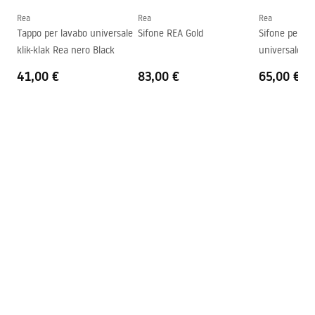
Forma
Ovale, Asimmetrico
Rea
Rea
Rea
Tappo per lavabo universale
Sifone REA Gold
Sifone per lav
Foro rubinetto
NO
klik-klak Rea nero Black
universale Ro
Foro troppopieno
NO
41,00 €
83,00 €
65,00 €