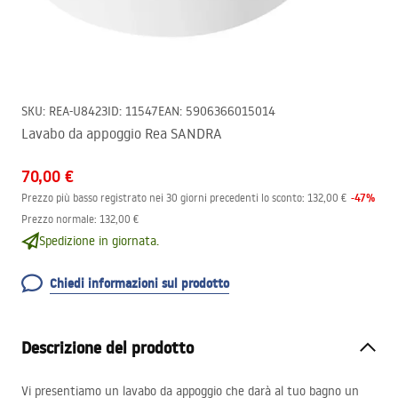
SKU
:
REA-U8423
ID
:
11547
EAN
:
5906366015014
Lavabo da appoggio Rea SANDRA
70,00 €
-
47
%
Prezzo più basso registrato nei 30 giorni precedenti lo sconto:
132,00 €
Prezzo normale
:
132,00 €
Spedizione in giornata.
Chiedi informazioni sul prodotto
Descrizione del prodotto
Vi presentiamo un lavabo da appoggio che darà al tuo bagno un