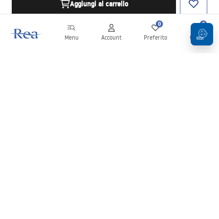
Aggiungi al carrello
0
0
Menu
Account
Preferito
Carrello
Newsletter
Rimani aggiornato su novità e promozioni!
Iscrizione
Inserendo e confermando i tuoi dati, acconsenti a ricevere la
newsletter secondo i termini stabiliti nelle
Condizioni generali
.