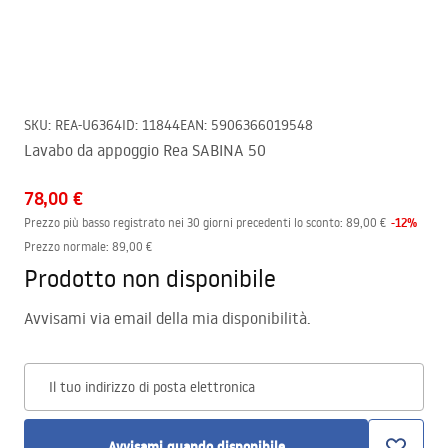
SKU
:
REA-U6364
ID
:
11844
EAN
:
5906366019548
Lavabo da appoggio Rea SABINA 50
78,00 €
-
12
%
Prezzo più basso registrato nei 30 giorni precedenti lo sconto:
89,00 €
Prezzo normale
:
89,00 €
Prodotto non disponibile
Avvisami via email della mia disponibilità.
Il tuo indirizzo di posta elettronica
Avvisami quando disponibile