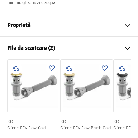
minimo gli schizzi d’acqua.
Proprietà
Metodo di installazione
Da appoggio
File da scaricare (2)
Materiale
Ceramica sanitaria
Colore
Bianco
Istruzioni di montaggio
Finitura
Lucido
Basin.pdf
Lunghezza
505
mm
Larghezza
385
mm
Condizioni di garanzia
Altezza
125
mm
Warranty_Terms_and_Conditions_Basins_-_5.pdf
Profondità
100
mm
Forma
Ovale
Rea
Rea
Rea
Sifone REA Flow Gold
Sifone REA Flow Brush Gold
Sifone REA F
Foro rubinetto
NO