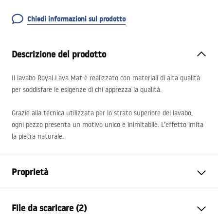
Chiedi informazioni sul prodotto
Descrizione del prodotto
Il lavabo Royal Lava Mat è realizzato con materiali di alta qualità
per soddisfare le esigenze di chi apprezza la qualità.
Grazie alla tecnica utilizzata per lo strato superiore del lavabo,
ogni pezzo presenta un motivo unico e inimitabile. L’effetto imita
la pietra naturale.
Proprietà
Metodo di installazione
Da appoggio
File da scaricare (2)
Materiale
Ceramica sanitaria