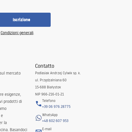
Iscrizione
e
Condizioni generali
.
Contatto
 sul mercato
Podlasiak Andrzej Cylwik sp. k.
ul. Przędzalniana 60
15-688 Białystok
tre esigenze,
NIP 966-216-01-21
Telefono
i prodotti di
+39 06 976 28775
iamo
WhatsApp
 e
+48 602 607 953
er la
E-mail
ucina. Basandoci