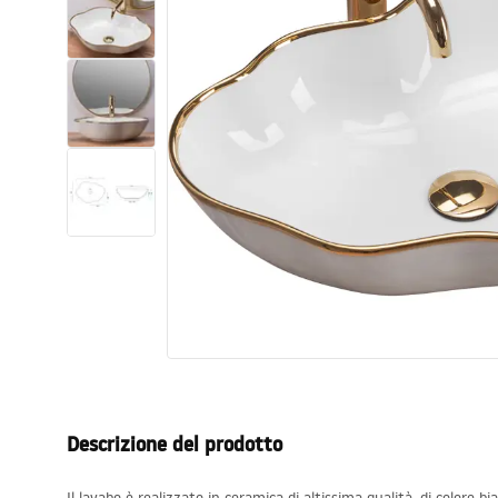
Set di vaso WC e bidet
Lavabi
Vasche da bagno e schermi vasca
Rubinetti da bagno
Set doccia
Cucina
Accessori e mobili da bagno
Descrizione del prodotto