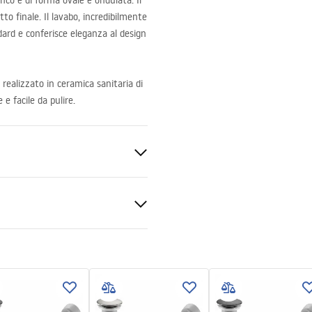
ianco e di forma ovale e ondulata. Il
to finale. Il lavabo, incredibilmente
dard e conferisce eleganza al design
realizzato in ceramica sanitaria di
 e facile da pulire.
nitaria
nco/Oro
zioni di garanzia
nty_Terms_and_Conditions_
_-_5.pdf