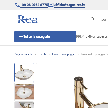
+39 06 9762 8775
ufficio@bagno-rea.it
PREMIUM
Novità
Bestse
Tutte le categorie
Pagina iniziale
Lavabi
Lavabi da appoggio
Lavabo da appoggio R
Cabine doccia
Porte doccia
Piatti doccia da bagno
Canaline di scarico