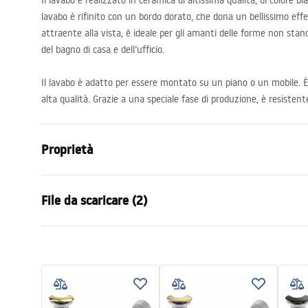
Il lavabo è realizzato in ceramica di altissima qualità, di colore b
lavabo è rifinito con un bordo dorato, che dona un bellissimo effet
attraente alla vista, è ideale per gli amanti delle forme non stan
del bagno di casa e dell’ufficio.
Il lavabo è adatto per essere montato su un piano o un mobile. È 
alta qualità. Grazie a una speciale fase di produzione, è resistente
Proprietà
Metodo di installazione
Da appoggio
File da scaricare (2)
Materiale
Ceramica sa
Colore
Bianco, Bia
Condi
Finitura
Lucido
Istruzioni di montaggio
Warra
Basin.pdf
Lunghezza
515
mm
Basins
Larghezza
375
mm