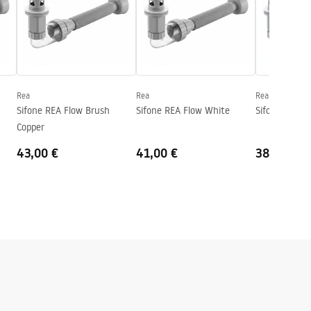
Rea
Rea
Rea
Sifone REA Flow Brush
Sifone REA Flow White
Sifone REA F
Copper
43,00 €
41,00 €
38,00 €