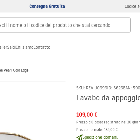
Consegna Gratuita
Codice s
ller
Saldi
Chi siamo
Contatto
ea Pearl Gold Edge
SKU
:
REA-U0696
ID
:
5626
EAN
:
59
Lavabo da appoggio
109,00 €
Prezzo più basso registrato nei 30 giorn
Prezzo normale
:
135,00 €
Spedizione domani.