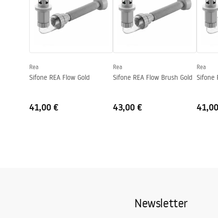
Altezza
135
mm
Profondità
105
mm
Forma
Asimmetric
Foro rubinetto
NO
Rea
Rea
Rea
Foro troppopieno
NO
Sifone REA Flow Gold
Sifone REA Flow Brush Gold
Sifone 
41,00 €
43,00 €
41,00
Newsletter