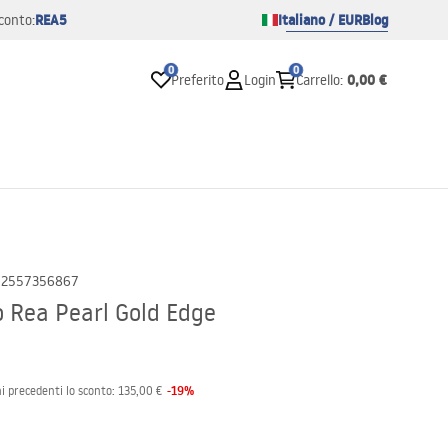
REA5
Italiano / EUR
Blog
conto:
0
0
0,00 €
Preferito
Login
Carrello
:
02557356867
 Rea Pearl Gold Edge
-
19
%
i precedenti lo sconto:
135,00 €