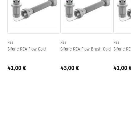
Lunghezza
610
mm
Larghezza
380
mm
Condizioni di garanzia
Altezza
105
mm
Warranty_Terms_and_Conditions_Basins_-_5.pdf
Profondità
80
mm
Forma
Ovale
Rea
Rea
Rea
Sifone REA Flow Gold
Sifone REA Flow Brush Gold
Sifone REA F
Foro rubinetto
SÌ
Foro troppopieno
NO
41,00 €
43,00 €
41,00 €