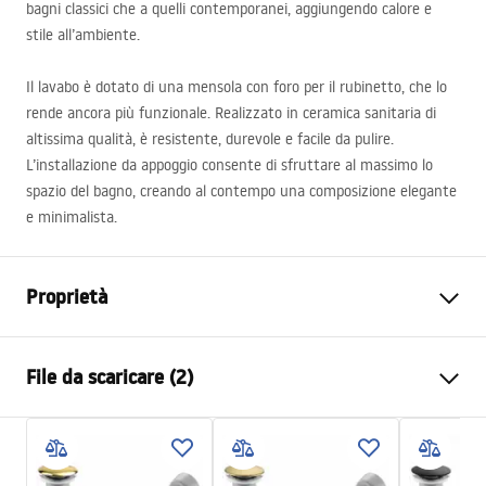
bagni classici che a quelli contemporanei, aggiungendo calore e
stile all’ambiente.
Il lavabo è dotato di una mensola con foro per il rubinetto, che lo
rende ancora più funzionale. Realizzato in ceramica sanitaria di
altissima qualità, è resistente, durevole e facile da pulire.
L’installazione da appoggio consente di sfruttare al massimo lo
spazio del bagno, creando al contempo una composizione elegante
e minimalista.
Proprietà
Metodo di installazione
Da appoggio
File da scaricare (2)
Materiale
Ceramica sanitaria
Colore
Bianco
Istruzioni di montaggio
Finitura
Lucido
Basin.pdf