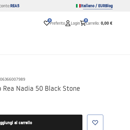
REA5
Italiano / EUR
Blog
conto:
0
0
0,00 €
Preferito
Login
Carrello
:
06366007989
 Rea Nadia 50 Black Stone
ggiungi al carrello