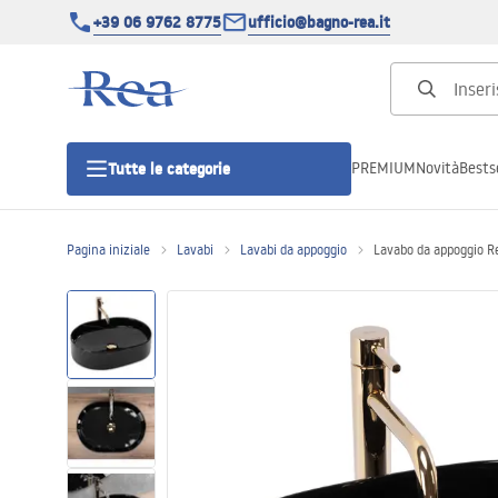
+39 06 9762 8775
ufficio@bagno-rea.it
PREMIUM
Novità
Bestse
Tutte le categorie
Pagina iniziale
Lavabi
Lavabi da appoggio
Lavabo da appoggio R
Cabine doccia
Porte doccia
Piatti doccia da bagno
Canaline di scarico