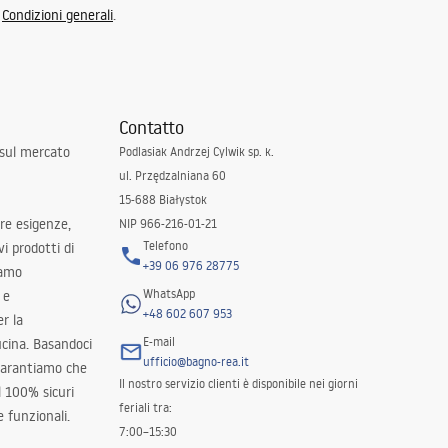
e
Condizioni generali
.
Contatto
 sul mercato
Podlasiak Andrzej Cylwik sp. k.
ul. Przędzalniana 60
15-688 Białystok
tre esigenze,
NIP 966-216-01-21
Telefono
i prodotti di
+39 06 976 28775
iamo
WhatsApp
 e
+48 602 607 953
er la
E-mail
ucina. Basandoci
ufficio@bagno-rea.it
 garantiamo che
Il nostro servizio clienti è disponibile nei giorni
al 100% sicuri
feriali tra:
 funzionali.
7:00–15:30