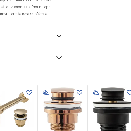
 aspetto moderno e un’elevata
alità. Rubinetti, sifoni e tappi
onsultare la nostra offerta.
nitaria
ra
 produktu
LKA SOFIA MINI AIAX SHINY
LATOWA.pdf
zioni di garanzia
nty_Terms_and_Conditions_
_-_5.pdf