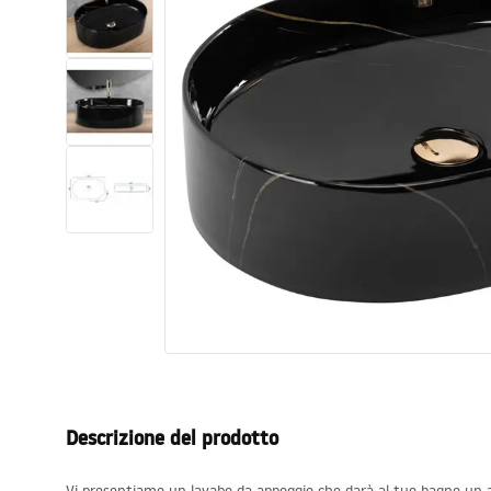
Set di vaso WC e bidet
Lavabi
Vasche da bagno e schermi vasca
Rubinetti da bagno
Set doccia
Cucina
Accessori e mobili da bagno
Descrizione del prodotto