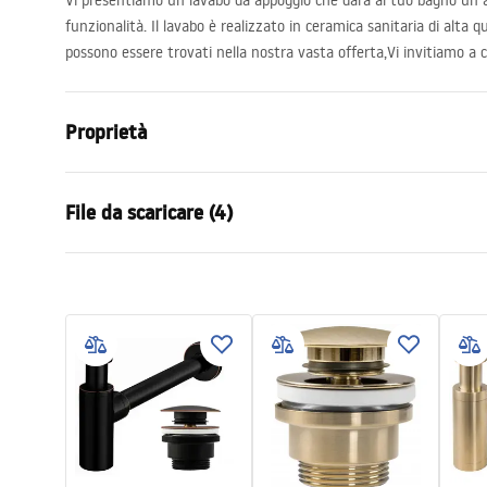
Vi presentiamo un lavabo da appoggio che darà al tuo bagno un
funzionalità. Il lavabo è realizzato in ceramica sanitaria di alta qu
possono essere trovati nella nostra vasta offerta,Vi invitiamo a c
Proprietà
Metodo di installazione
Da appoggio
File da scaricare (4)
Materiale
Ceramica sa
Colore
Effetto piet
Karta
Finitura
Lucido
Istruzioni di montaggio
UMYWA
Basin.pdf
Lunghezza
500
mm
- NAB
Larghezza
380
mm
Altezza
140
mm
Deklaracja Właściwości
Condi
Profondità
105
mm
Użytkowych
Warra
SOFIA MINI AIAX SHINY
Forma
Ovale
Basins