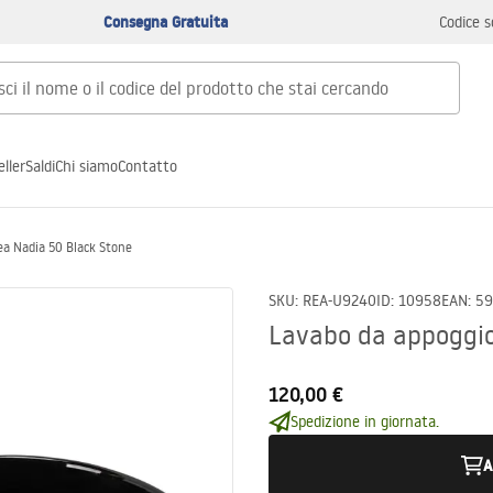
Consegna Gratuita
Codice s
ller
Saldi
Chi siamo
Contatto
ea Nadia 50 Black Stone
SKU
:
REA-U9240
ID
:
10958
EAN
:
59
Lavabo da appoggio
120,00 €
Spedizione in giornata.
A