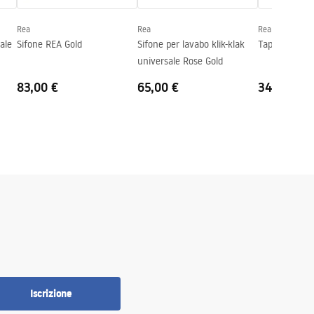
Rea
Rea
Rea
ale
Sifone REA Gold
Sifone per lavabo klik-klak
Tappo Rea C
universale Rose Gold
83,00 €
65,00 €
34,00 €
Iscrizione