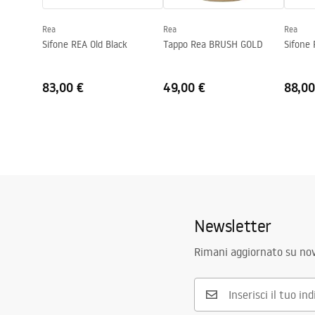
Deklaracja.pdf
Foro rubinetto
NO
Rea
Rea
Rea
Foro troppopieno
NO
Sifone REA Old Black
Tappo Rea BRUSH GOLD
Sifone
83,00 €
49,00 €
88,00
Newsletter
Rimani aggiornato su nov