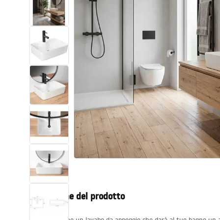
Set di vaso WC e bidet
Lavabi
Vasche da bagno e schermi vasca
Rubinetti da bagno
Set doccia
Cucina
Accessori e mobili da bagno
Descrizione del prodotto