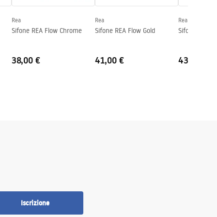
Rea
Rea
Rea
Sifone REA Flow Chrome
Sifone REA Flow Gold
Sifone REA F
38,00 €
41,00 €
43,00 €
Iscrizione