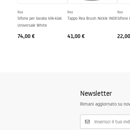
Foro rubinetto
SÌ
Rea
Rea
Rea
Foro troppopieno
NO
Sifone per lavabo klik-klak
Tappo Rea Brush Nickle INOX
Sifone
Universale White
74,00 €
41,00 €
22,00
Newsletter
Rimani aggiornato su nov