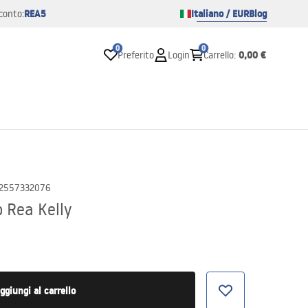
REA5
Italiano / EUR
Blog
conto:
0
0
0,00 €
Preferito
Login
Carrello
:
2557332076
 Rea Kelly
ggiungi al carrello