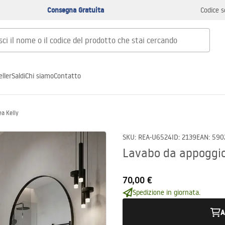
Consegna Gratuita
Codice s
ller
Saldi
Chi siamo
Contatto
a Kelly
SKU
:
REA-U6524
ID
:
2139
EAN
:
590
Lavabo da appoggio
70,00 €
Spedizione in giornata.
A