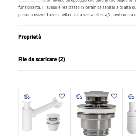
Vi presentiamo un lavabo da appoggio che darà al tuo bagno un
funzionalità. Il lavabo è realizzato in ceramica sanitaria di alta qu
possono essere trovati nella nostra vasta offerta,Vi invitiamo a c
Proprietà
Metodo di installazione
Da appoggio
File da scaricare (2)
Materiale
Ceramica sa
Colore
Bianco
Condi
Finitura
Lucido
Istruzioni di montaggio
Warra
Basin.pdf
Lunghezza
490
mm
Basins
Larghezza
380
mm
Altezza
135
mm
Profondità
110
mm
Forma
Rettangolar