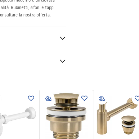
 aspetto moderno e un’elevata
alità. Rubinetti, sifoni e tappi
onsultare la nostra offerta.
nitaria
zioni di garanzia
nty_Terms_and_Conditions_
_-_5.pdf
e