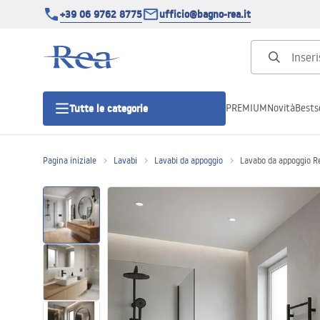
+39 06 9762 8775
ufficio@bagno-rea.it
PREMIUM
Novità
Bestse
Tutte le categorie
Pagina iniziale
Lavabi
Lavabi da appoggio
Lavabo da appoggio Re
Cabine doccia
Porte doccia
Piatti doccia da bagno
Canaline di scarico