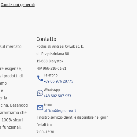
e
Condizioni generali
.
Contatto
 sul mercato
Podlasiak Andrzej Cylwik sp. k.
ul. Przędzalniana 60
15-688 Białystok
tre esigenze,
NIP 966-216-01-21
Telefono
i prodotti di
+39 06 976 28775
iamo
WhatsApp
 e
+48 602 607 953
er la
E-mail
ucina. Basandoci
ufficio@bagno-rea.it
 garantiamo che
Il nostro servizio clienti è disponibile nei giorni
al 100% sicuri
feriali tra:
 funzionali.
7:00–15:30