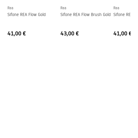
Forma
Rettangolare
Rea
Rea
Rea
Sifone REA Flow Gold
Sifone REA Flow Brush Gold
Sifone REA F
Foro rubinetto
NO
Foro troppopieno
NO
41,00 €
43,00 €
41,00 €