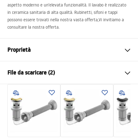
aspetto moderno e un’elevata funzionalità. Il lavabo è realizzato
in ceramica sanitaria di alta qualità. Rubinetti, sifoni e tappi
possono essere trovati nella nostra vasta offerta,Vi invitiamo a
consultare la nostra offerta.
Proprietà
Metodo di installazione
Da appoggio
File da scaricare (2)
Materiale
Ceramica sanitaria
Colore
Bianco
Istruzioni di montaggio
Finitura
Lucido
Basin.pdf
Lunghezza
510
mm
Larghezza
390
mm
Condizioni di garanzia
Altezza
135
mm
Warranty_Terms_and_Conditions_Basins_-_5.pdf
Profondità
110
mm