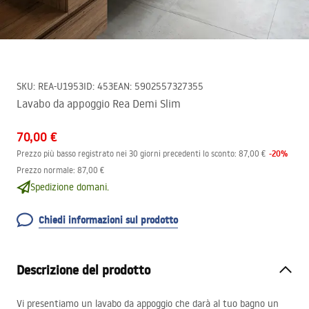
SKU
:
REA-U1953
ID
:
453
EAN
:
5902557327355
Lavabo da appoggio Rea Demi Slim
70,00 €
-
20
%
Prezzo più basso registrato nei 30 giorni precedenti lo sconto:
87,00 €
Prezzo normale
:
87,00 €
Spedizione domani.
Chiedi informazioni sul prodotto
Descrizione del prodotto
Vi presentiamo un lavabo da appoggio che darà al tuo bagno un