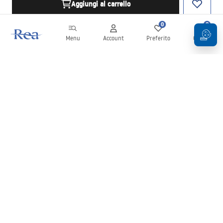
Aggiungi al carrello
0
0
Menu
Account
Preferito
Carrello
Newsletter
Rimani aggiornato su novità e promozioni!
Iscrizione
Inserendo e confermando i tuoi dati, acconsenti a ricevere la
newsletter secondo i termini stabiliti nelle
Condizioni generali
.