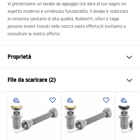
Vi presentiamo un lavabo da appoggio che darà al tuo bagno un
aspetto moderno e un’elevata funzionalità. Il lavabo è realizzato
in ceramica sanitaria di alta qualità. Rubinetti, sifoni e tappi
possono essere trovati nella nostra vasta offerta,Vi invitiamo a
consultare la nostra offerta.
Proprietà
Metodo di installazione
Da appoggio
File da scaricare (2)
Materiale
Ceramica sanitaria
Colore
Bianco/Nero
Istruzioni di montaggio
Finitura
Lucido
Basin.pdf
Lunghezza
465
mm
Larghezza
330
mm
Condizioni di garanzia
Altezza
135
mm
Warranty_Terms_and_Conditions_Basins_-_5.pdf