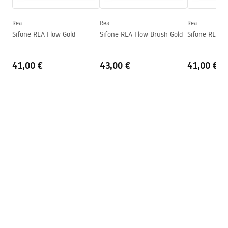
Profondità
105
mm
Forma
Rettangolare
Rea
Rea
Rea
Sifone REA Flow Gold
Sifone REA Flow Brush Gold
Sifone REA F
Foro rubinetto
NO
Foro troppopieno
NO
41,00 €
43,00 €
41,00 €