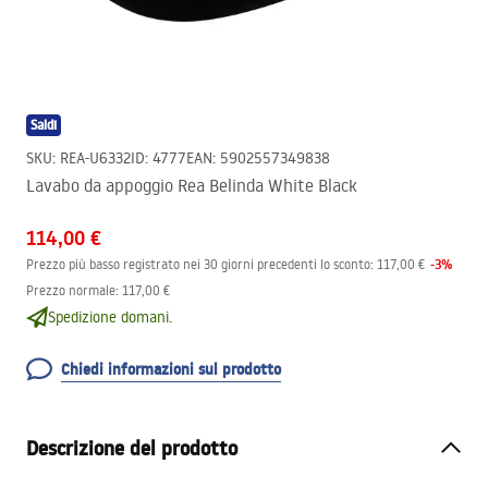
Saldi
SKU
:
REA-U6332
ID
:
4777
EAN
:
5902557349838
Lavabo da appoggio Rea Belinda White Black
114,00 €
-
3
%
Prezzo più basso registrato nei 30 giorni precedenti lo sconto:
117,00 €
Prezzo normale
:
117,00 €
Spedizione domani.
Chiedi informazioni sul prodotto
Descrizione del prodotto