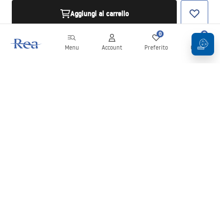
Aggiungi al carrello
0
0
Menu
Account
Preferito
Carrello
Newsletter
Rimani aggiornato su novità e promozioni!
Iscrizione
Inserendo e confermando i tuoi dati, acconsenti a ricevere la
newsletter secondo i termini stabiliti nelle
Condizioni generali
.