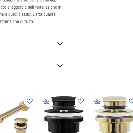
 Edge. Insieme agli altri lavabi,
cato e leggero e dall’installazione in
a quelli classici. L’alta qualità
’attenzione di tutti.
nitaria
ra
 produktu
LKA BELINDA MINI STONE
- NABLATOWA.pdf
zioni di garanzia
nty_Terms_and_Conditions_