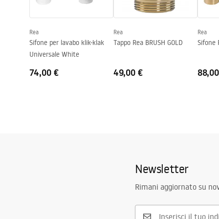
BELINDA MINI STONE MATT
Forma
Rettangolar
Basins
Deklaracja.pdf
Foro rubinetto
NO
Rea
Rea
Rea
Foro troppopieno
NO
Sifone per lavabo klik-klak
Tappo Rea BRUSH GOLD
Sifone
Universale White
74,00 €
49,00 €
88,00
Newsletter
Rimani aggiornato su nov