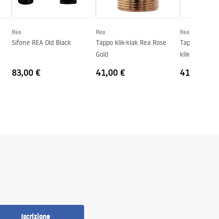
Rea
Rea
Rea
Sifone REA Old Black
Tappo klik-klak Rea Rose
Tappo per lav
Gold
klik-klak Rea
83,00 €
41,00 €
41,00 €
Iscrizione