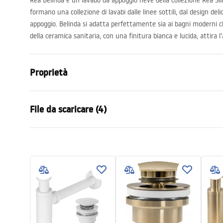
Rea Belinda è un lavabo da appoggio neve della collezione Rea Slim
formano una collezione di lavabi dalle linee sottili, dal design deli
appoggio. Belinda si adatta perfettamente sia ai bagni moderni che 
della ceramica sanitaria, con una finitura bianca e lucida, attira l
Proprietà
Metodo di installazione
Da appoggio
File da scaricare (4)
Materiale
Ceramica sa
Colore
Effetto piet
Karta
Finitura
Opaco
Istruzioni di montaggio
UMYWA
Basin.pdf
Lunghezza
360
mm
MATT 
Larghezza
250
mm
Altezza
115
mm
Deklaracja Właściwości
Condi
Profondità
85
mm
Użytkowych
Warra