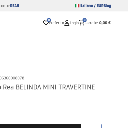
REA5
Italiano / EUR
Blog
conto:
0
0
0,00 €
Preferito
Login
Carrello
:
06366008078
o Rea BELINDA MINI TRAVERTINE