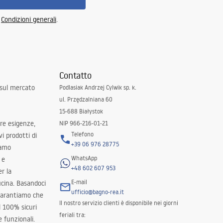
e
Condizioni generali
.
Contatto
 sul mercato
Podlasiak Andrzej Cylwik sp. k.
ul. Przędzalniana 60
15-688 Białystok
tre esigenze,
NIP 966-216-01-21
Telefono
i prodotti di
+39 06 976 28775
iamo
WhatsApp
 e
+48 602 607 953
er la
E-mail
ucina. Basandoci
ufficio@bagno-rea.it
 garantiamo che
Il nostro servizio clienti è disponibile nei giorni
al 100% sicuri
feriali tra:
 funzionali.