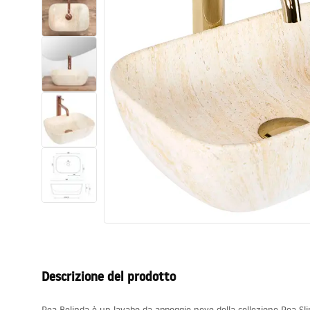
Set di vaso WC e bidet
Lavabi
Vasche da bagno e schermi vasca
Rubinetti da bagno
Set doccia
Cucina
Accessori e mobili da bagno
Descrizione del prodotto