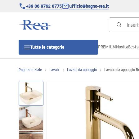
+39 06 9762 8775
ufficio@bagno-rea.it
PREMIUM
Novità
Bestse
Tutte le categorie
Pagina iniziale
Lavabi
Lavabi da appoggio
Lavabo da appoggio 
Cabine doccia
Porte doccia
Piatti doccia da bagno
Canaline di scarico