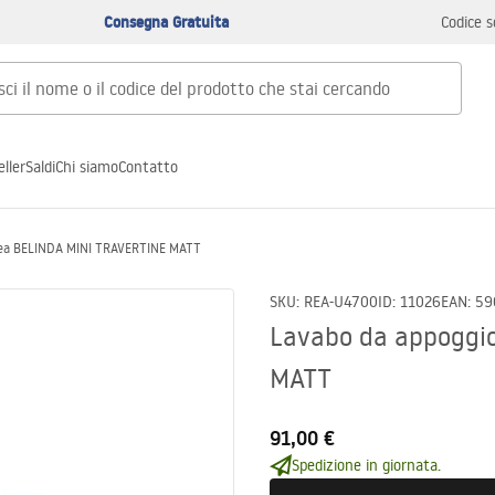
Consegna Gratuita
Codice s
ller
Saldi
Chi siamo
Contatto
Rea BELINDA MINI TRAVERTINE MATT
SKU
:
REA-U4700
ID
:
11026
EAN
:
59
Lavabo da appoggi
MATT
91,00 €
Spedizione in giornata.