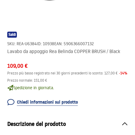
Saldi
SKU
:
REA-U6384
ID
:
10938
EAN
:
5906366007132
Lavabo da appoggio Rea Belinda COPPER BRUSH / Black
109,00 €
-
14
%
Prezzo più basso registrato nei 30 giorni precedenti lo sconto:
127,00 €
Prezzo normale
:
151,00 €
Spedizione in giornata.
Chiedi informazioni sul prodotto
Descrizione del prodotto