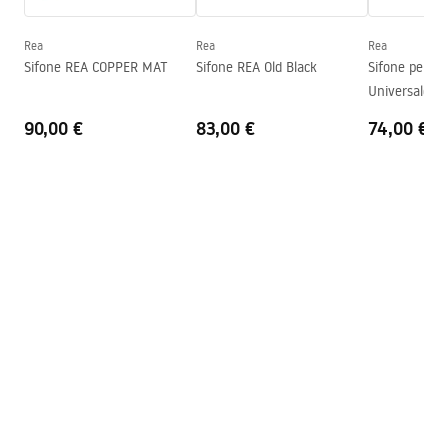
Profondità
105
mm
Forma
Rettangolare
Rea
Rea
Rea
Deklaracja Właściwości Użytkowych
Sifone REA COPPER MAT
Sifone REA Old Black
Sifone per lavabo klik-klak
Foro rubinetto
NO
BELINDA BRUSH GOLD WHITE Deklaracja.pdf
Universale W
Foro troppopieno
NO
90,00 €
83,00 €
74,00 €
Condizioni di garanzia
Warranty_Terms_and_Conditions_Basins_-_5.pdf