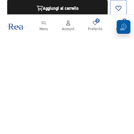
Aggiungi al carrello
0
0
Menu
Account
Preferito
Carrello
Newsletter
Rimani aggiornato su novità e promozioni!
Iscrizione
Inserendo e confermando i tuoi dati, acconsenti a ricevere la
newsletter secondo i termini stabiliti nelle
Condizioni generali
.