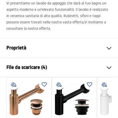
Vi presentiamo un lavabo da appoggio che darà al tuo bagno un
aspetto moderno e un’elevata funzionalità. Il lavabo è realizzato
in ceramica sanitaria di alta qualità. Rubinetti, sifoni e tappi
possono essere trovati nella nostra vasta offerta,Vi invitiamo a
consultare la nostra offerta.
Proprietà
Metodo di installazione
Da appoggio
File da scaricare (4)
Materiale
Ceramica sanitaria
Colore
Nero , Rame
Istruzioni di montaggio
Finitura
Opaco, Spazzolato
Basin.pdf
Lunghezza
465
mm
Larghezza
330
mm
Karta produktu
Altezza
135
mm
WHITE- NABLATOWA.pdf