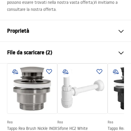
possono essere trovati nella nostra vasta offerta,Vi invitiamo a
consultare la nostra offerta.
Proprietà
Metodo di installazione
Da appoggio
File da scaricare (2)
Materiale
Ceramica sanitaria
Colore
Effetto pietra
Istruzioni di montaggio
Finitura
Opaco
Basin.pdf
Lunghezza
465
mm
Larghezza
335
mm
Condizioni di garanzia
Altezza
135
mm
Warranty_Terms_and_Conditions_Basins_-_5.pdf
Profondità
105
mm
Forma
Rettangolare
Rea
Rea
Rea
Tappo Rea Brush Nickle INOX
Sifone HC2 White
Tappo Rea B
Foro rubinetto
NO