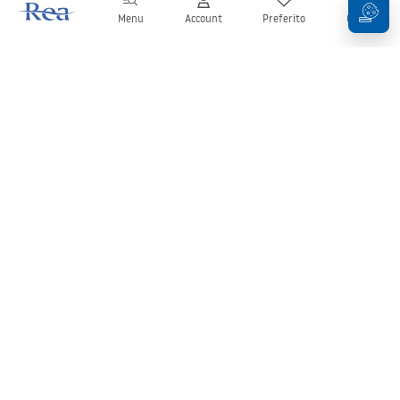
Menu
Account
Preferito
Carrello
Newsletter
Rimani aggiornato su novità e promozioni!
Iscrizione
Inserendo e confermando i tuoi dati, acconsenti a ricevere la
newsletter secondo i termini stabiliti nelle
Condizioni generali
.