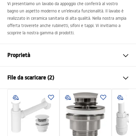
Vi presentiamo un lavabo da appoggio che conferirà al vostro
bagno un aspetto moderno e un’elevata funzionalità. Il lavabo è
realizzato in ceramica sanitaria di alta qualità. Nella nostra ampia
offerta troverete anche rubinetti, sifoni e tappi. Vi invitiamo a
scoprire la nostra gamma di prodotti.
Proprietà
Metodo di installazione
Da appoggio
File da scaricare (2)
Materiale
Ceramica sanitaria
Colore
Bianco, Bianco/Oro
Istruzioni di montaggio
Finitura
Lucido
Basin.pdf
Lunghezza
355
mm
Larghezza
355
mm
Condizioni di garanzia
Altezza
135
mm
Warranty_Terms_and_Conditions_Basins_-_5.pdf