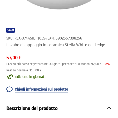
Saldi
SKU
:
REA-U7445
ID
:
10354
EAN
:
5902557398256
Lavabo da appoggio in ceramica Stella White gold edge
57,00 €
-
38
%
Prezzo più basso registrato nei 30 giorni precedenti lo sconto:
92,00 €
Prezzo normale
:
110,00 €
Spedizione in giornata.
Chiedi informazioni sul prodotto
Descrizione del prodotto