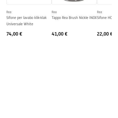
Profondità
120
mm
Forma
Rotondo
Rea
Rea
Rea
Sifone per lavabo klik-klak
Tappo Rea Brush Nickle INOX
Sifone HC2 W
Foro rubinetto
NO
Universale White
Foro troppopieno
NO
74,00 €
41,00 €
22,00 €