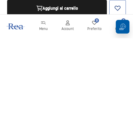
Aggiungi al carrello
0
0
Menu
Account
Preferito
Carrello
Newsletter
Rimani aggiornato su novità e promozioni!
Iscrizione
Inserendo e confermando i tuoi dati, acconsenti a ricevere la
newsletter secondo i termini stabiliti nelle
Condizioni generali
.