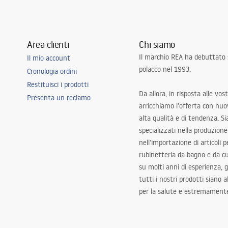
Area clienti
Chi siamo
Il marchio REA ha debuttato
Il mio account
polacco nel 1993.
Cronologia ordini
 da pranzo, corridoio/scale, cucina,
Restituisci i prodotti
amera da letto, universale
Da allora, in risposta alle vos
Presenta un reclamo
arricchiamo l’offerta con nuov
alta qualità e di tendenza. S
specializzati nella produzione
nell’importazione di articoli p
rubinetteria da bagno e da c
su molti anni di esperienza,
tutti i nostri prodotti siano 
per la salute e estremamente