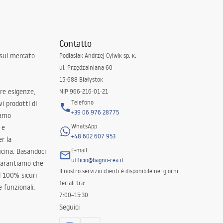
Contatto
 sul mercato
Podlasiak Andrzej Cylwik sp. k.
ul. Przędzalniana 60
15-688 Białystok
tre esigenze,
NIP 966-216-01-21
Telefono
i prodotti di
+39 06 976 28775
iamo
WhatsApp
 e
+48 602 607 953
er la
E-mail
ucina. Basandoci
ufficio@bagno-rea.it
 garantiamo che
Il nostro servizio clienti è disponibile nei giorni
al 100% sicuri
feriali tra:
 funzionali.
7:00–15:30
Seguici