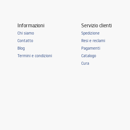
Temperatura di colore
4000K
Sorgente luminosa inclusa
SÌ
Informazioni
Servizio clienti
Classe energetica
G
Chi siamo
Spedizione
Classe di tenuta
IP20
Contatto
Resi e reclami
Stanza
ufficio, sala
Blog
Pagamenti
soggiorno, c
Termini e condizioni
Catalogo
Energia
6W
Cura