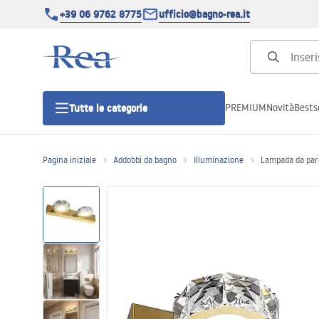
+39 06 9762 8775
ufficio@bagno-rea.it
PREMIUM
Novità
Bestse
Tutte le categorie
Pagina iniziale
Addobbi da bagno
Illuminazione
Lampada da pa
Cabine doccia
Porte doccia
Piatti doccia da bagno
Canaline di scarico