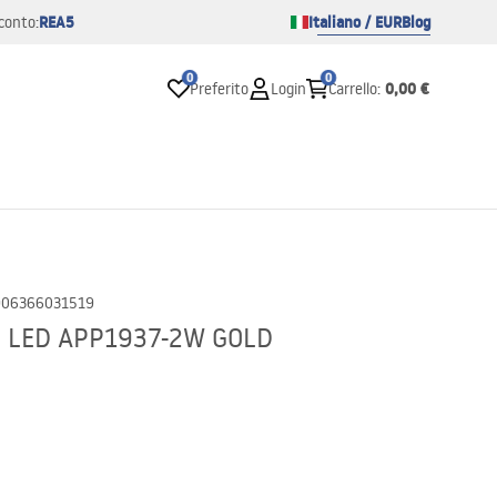
REA5
Italiano / EUR
Blog
conto:
0
0
0,00 €
Preferito
Login
Carrello
:
906366031519
e LED APP1937-2W GOLD