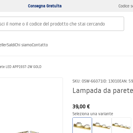
Consegna Gratuita
Codice s
ller
Saldi
Chi siamo
Contatto
rete LED APP1937-2W GOLD
SKU
:
OSW-66071
ID
:
13010
EAN
:
5
Lampada da paret
39,00 €
Seleziona una variante