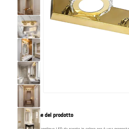
Set di vaso WC e bidet
Lavabi
Vasche da bagno e schermi vasca
Rubinetti da bagno
Set doccia
Cucina
Accessori e mobili da bagno
Descrizione del prodotto