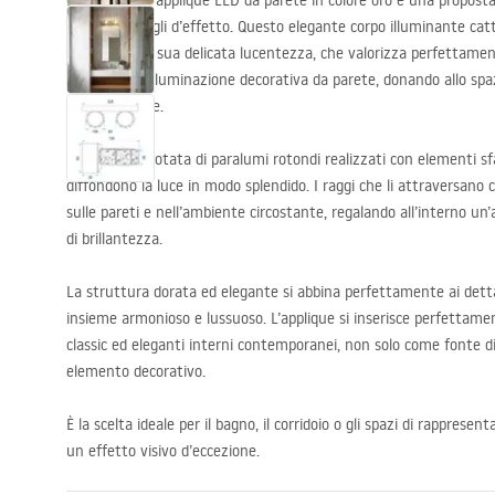
L’eccezionale applique
LED
da parete in colore oro è una proposta 
lusso e dettagli d’effetto. Questo elegante corpo illuminante cat
raffinata e la sua delicata lucentezza, che valorizza perfettament
ideale come illuminazione decorativa da parete, donando allo spa
tocco di classe.
L’applique è dotata di paralumi rotondi realizzati con elementi sfac
diffondono la luce in modo splendido. I raggi che li attraversano c
sulle pareti e nell’ambiente circostante, regalando all’interno un
di brillantezza.
La struttura dorata ed elegante si abbina perfettamente ai dettag
insieme armonioso e lussuoso. L’applique si inserisce perfettam
classic ed eleganti interni contemporanei, non solo come fonte 
elemento decorativo.
È la scelta ideale per il bagno, il corridoio o gli spazi di rapprese
un effetto visivo d’eccezione.