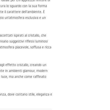
ideale per chi apprezza finiture di
tura lo sguardo con la sua forma
e il carattere dell’ambiente. È
zio un’atmosfera esclusiva e un
cettati ispirati al cristallo, che
reano suggestivi riflessi luminosi
’atmosfera piacevole, soffusa e ricca
li effetto cristallo, creando un
ente in ambienti glamour, modern
di luce, ma anche come raffinato
ntanza, dove contano stile, eleganza e