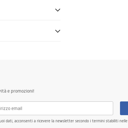
W
 parete
ne di rete ~ 220 V - ~ 240 V.
stica
ità e promozioni!
D integrata
i dati, acconsenti a ricevere la newsletter secondo i termini stabiliti nell