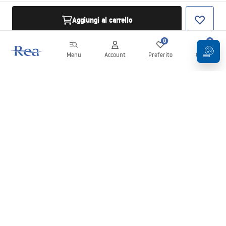
Aggiungi al carrello
0
0
Menu
Account
Preferito
Carrello
Newsletter
Rimani aggiornato su novità e promozioni!
Iscrizione
Inserendo e confermando i tuoi dati, acconsenti a ricevere la
newsletter secondo i termini stabiliti nelle
Condizioni generali
.