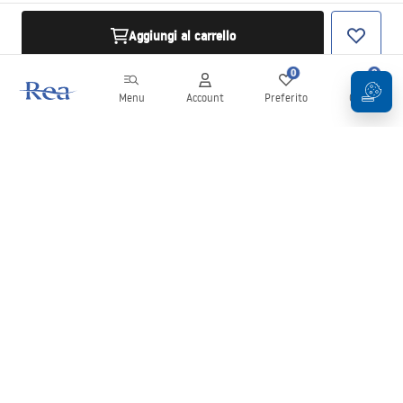
Aggiungi al carrello
0
0
Menu
Account
Preferito
Carrello
Newsletter
Rimani aggiornato su novità e promozioni!
Iscrizione
Inserendo e confermando i tuoi dati, acconsenti a ricevere la
newsletter secondo i termini stabiliti nelle
Condizioni generali
.