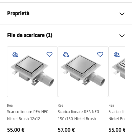
Proprietà
Tipo di scarico
Regolare
File da scaricare (1)
Tipo di sifone
basso 360°
Lunghezza scarico (cm)
70
Istruzioni di montaggio
Materiale dello scarico
acciaio inossidabile AISI 304
LINEAR-3.pdf
Colore
Nero opaco
Tipo di copertura
unilaterale per attaccare la
piastra
Capacità
0,45 l/s
Rivestimento
Nano Flex
Rea
Rea
Rea
Garanzia
120 mesi per struttura in
Scarico lineare REA NEO
Scarico lineare REA NEO
Scarico linea
acciaio, 24 mesi per gli altri
Nickel Brush 12x12
150x150 Nickel Brush
Nickel Brush
elementi
55,00 €
57,00 €
55,00 €