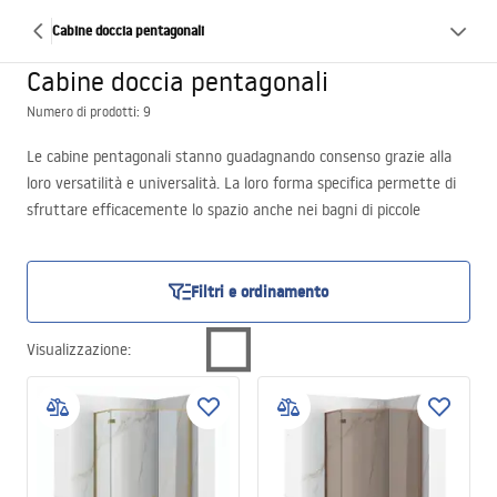
Cabine doccia pentagonali
Cabine doccia pentagonali
Numero di prodotti: 9
Le cabine pentagonali stanno guadagnando consenso grazie alla
loro versatilità e universalità. La loro forma specifica permette di
sfruttare efficacemente lo spazio anche nei bagni di piccole
dimensioni, il che è particolarmente importante oggi, quando
sempre più spesso bisogna fare i conti con metrature limitate
negli appartamenti. Le cabine doccia pentagonali proposte nel
Filtri e ordinamento
nostro negozio online Łazienka Rea si distinguono per l’aspetto
estetico e il design moderno, che si inserisce nelle attuali
Visualizzazione
:
concezioni d’arredo. Le loro linee eleganti e la forma armoniosa le
rendono «piacevoli alla vista», aggiungendo all’ambiente stile e
classe.