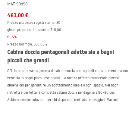
MAT 90x90
483,00 €
Prezzo più basso registrato nei 30
giorni precedenti lo sconto:
516,00
€
-
6
%
Prezzo normale
:
538,00 €
Cabine doccia pentagonali adatte sia a bagni
piccoli che grandi
Offriamo una vasta gamma di cabine doccia pentagonali che si presenteranno
bene sia in bagni piccoli che grandi. La nostra offerta comprende diverse
dimensioni per garantire un adattamento ideale a ogni spazio. Nei bagni
ristretti è perfetta la compatta cabina doccia pentagonale 80×80 cm.
Abbiamo anche soluzioni per chi dispone di metrature maggiori. Varianti
come la cabina doccia pentagonale 90×90 cm e 100×100 cm offrono più
spazio per muoversi liberamente durante la doccia. In questo modo è possibile
godere di comfort e comodità anche durante docce più lunghe, senza la
sensazione di ristrettezza o limiti di spazio.