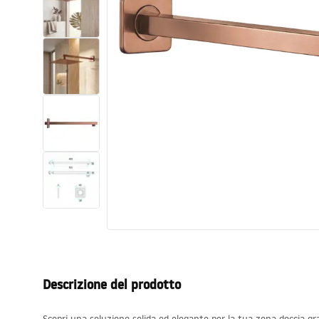
Set di vaso WC e bidet
Lavabi
Vasche da bagno e schermi vasca
Rubinetti da bagno
Set doccia
Cucina
Accessori e mobili da bagno
Descrizione del prodotto