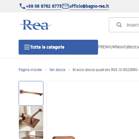
+39 06 9762 8775
ufficio@bagno-rea.it
PREMIUM
Novità
Bestse
Tutte le categorie
Pagina iniziale
Set doccia
Braccio doccia quadrato REA JS-9022BRG
Cabine doccia
Porte doccia
Piatti doccia da bagno
Canaline di scarico