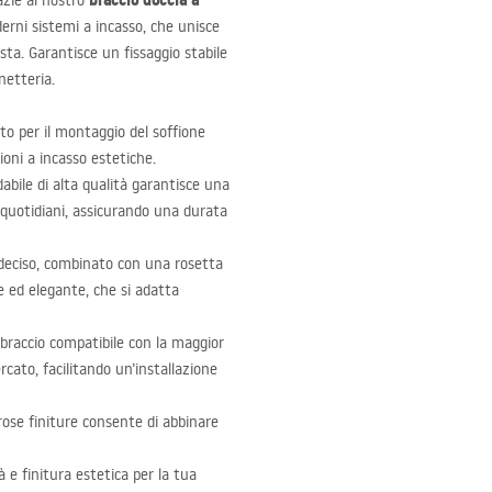
braccio doccia a
azie al nostro
erni sistemi a incasso, che unisce
ta. Garantisce un fissaggio stabile
netteria.
ato per il montaggio del soffione
ioni a incasso estetiche.
dabile di alta qualità garantisce una
i quotidiani, assicurando una durata
e deciso, combinato con una rosetta
 ed elegante, che si adatta
 braccio compatibile con la maggior
ercato, facilitando un’installazione
rose finiture consente di abbinare
à e finitura estetica per la tua