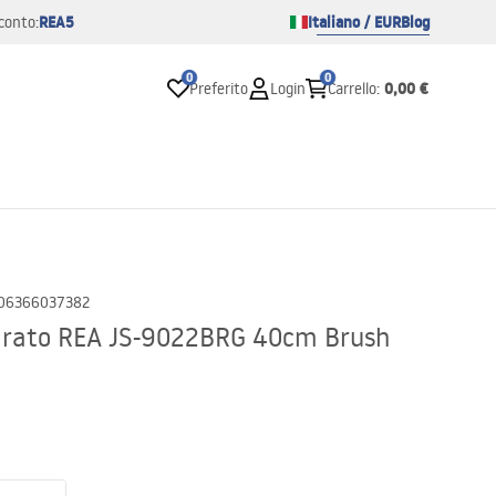
REA5
Italiano / EUR
Blog
conto:
0
0
0,00 €
Preferito
Login
Carrello
:
06366037382
adrato REA JS-9022BRG 40cm Brush