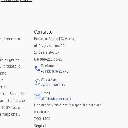
Contatto
 sul mercato
Podlasiak Andrzej Cylwik sp. k.
ul. Przędzalniana 60
15-688 Białystok
tre esigenze,
NIP 966-216-01-21
Telefono
i prodotti di
+39 06 976 28775
iamo
WhatsApp
 e
+48 602 607 953
er la
E-mail
ucina. Basandoci
ufficio@bagno-rea.it
 garantiamo che
Il nostro servizio clienti è disponibile nei giorni
al 100% sicuri
feriali tra:
 funzionali.
7:00–15:30
Seguici