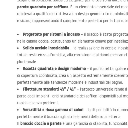
Scopri una soluzione solida ed elegante per la tua zona doccia gr
parete quadrato per soffione
. È un elemento essenziale dei mod
un’elevata qualità costruttiva a un design geometrico e minimalis
e sicuro, rappresentando il complemento perfetto per la tua rubi
Progettato per sistemi a incasso
– il braccio è stato progett
nella cabina doccia, costituendo un elemento chiave per installaz
Solido acciaio inossidabile
– la realizzazione in acciaio inossi
totale resistenza all’umidità, alla corrosione e ai danni meccanic
pluriennale.
Rosetta quadrata e design moderno
– il profilo rettangolar
di copertura coordinata, crea un aspetto estremamente coerente
perfettamente alle tendenze moderne e industriali del bagno.
Filettatura standard ½” / ½”
– l’attacco universale rende il
parte degli impianti idrici standard e dei soffioni disponibili sul m
rapida e senza problemi.
Versatilità e ricca gamma di colori
– la disponibilità in nume
perfettamente il braccio agli altri elementi della rubinetteria.
braccio doccia a parete
Il
è una garanzia di stabilità, funzionalit