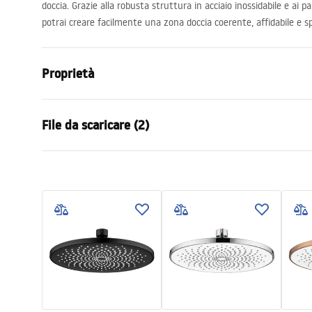
doccia. Grazie alla robusta struttura in acciaio inossidabile e ai 
potrai creare facilmente una zona doccia coerente, affidabile e s
Proprietà
Colore
Oro spazzol
File da scaricare (2)
Materiale
Acciaio inos
Metodo di installazione
A vite
Condi
Larghezza
405
mm
Pielęgnacja
Warra
Pielęgnacja.pdf
Altezza
28
mm
Access
Profondità
30
mm
Garanzia
24 mesi