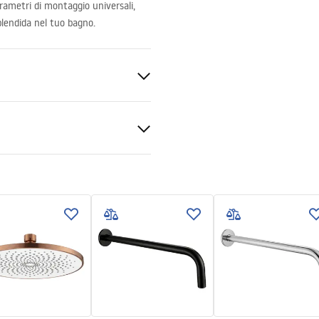
parametri di montaggio universali,
plendida nel tuo bagno.
ato
sidabile
zioni di garanzia
nty_Terms_and_Conditions_
ories_-_24.pdf