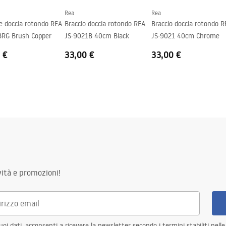
Rea
Rea
e doccia rotondo REA
Braccio doccia rotondo REA
Braccio doccia rotondo R
BRG Brush Copper
JS-9021B 40cm Black
JS-9021 40cm Chrome
 €
33,00 €
33,00 €
ità e promozioni!
i dati, acconsenti a ricevere la newsletter secondo i termini stabiliti nell