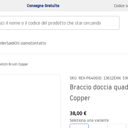
Consegna Gratuita
Codice s
ller
Saldi
Chi siamo
Contatto
 40cm Brush Copper
SKU
:
REA-P6406
ID
:
13612
EAN
:
59
Braccio doccia qu
Copper
38,00 €
Seleziona una variante