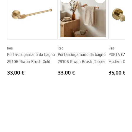
Larghezza
65
mm
WARUNKI_BEZPIECZENSTWA_AKCESORIA_LAZIENKOWE.
Altezza
50
mm
pdf
Profondità
70
mm
Serie
Modern
Condizioni di garanzia
Garanzia
24 mesi
Warranty_Terms_and_Conditions_Accessories_-_24.pdf
Rea
Rea
Rea
Portasciugamano da bagno
Portasciugamano da bagno
PORTA CARTA
29106 Riwon Brush Gold
29106 Riwon Brush Copper
Modern Copp
33,00 €
33,00 €
35,00 €