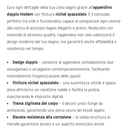
appendino
Cura ogni dettaglio della tua zona bagno grazie all’
doppio Modern
nichel spazzolato
con finitura
. È il connubio
perfetto tra stile e funzionalità, capace di conquistare ogni utente
alla ricerca di accessori bagno eleganti e pratici. Realizzato con
materiali di altissima qualità, l’appendino non solo valorizzerà il
design moderno del tuo bagno, ma garantirà anche affidabilità e
resistenza nel tempo.
Design doppio
– consente di appendere comodamente due
asciugamani o accappatoi contemporaneamente, facilitando
notevolmente l’organizzazione dello spazio.
Finitura nichel spazzolato
– una lucentezza sottile e opaca
dona all’interno un carattere nobile e facilita la pulizia,
mascherando le impronte digitali.
Trama zigrinata del corpo
– il decoro unico funge da
antiscivolo, garantendo una presa sicura dei tessili appesi.
Elevata resistenza alla corrosione
– la solida struttura in
metallo garantisce durata e un aspetto immutato anche