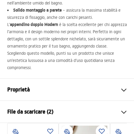
nell’ambiente umido del bagno.
Solido montaggio a parete
– assicura la massima stabilità e
sicurezza di fissaggio, anche con carichi pesanti.
appendino doppio Modern
L’
è la scelta eccellente per chi apprezza
l’armonia e il design moderno nei propri interni. Perfetto in ogni
dettaglio, con un sottile splendore nichelato, sarà sicuramente un
ornamento pratico per il tuo bagno, aggiungendo classe.
Scegliendo questo modello, punti su un prodotto che unisce
un’estetica lussuosa a una comodità d’uso quotidiana senza
compromessi.
Proprietà
Colore
Acciaio spazzolato
File da scaricare (2)
Materiale
Metallo
Metodo di installazione
A vite
Informazioni sulla sicurezza