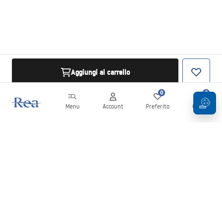
Aggiungi al carrello
0
0
Menu
Account
Preferito
Carrello
Newsletter
Rimani aggiornato su novità e promozioni!