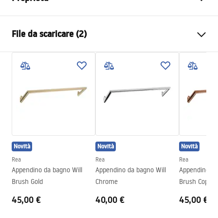
Colore
Oro spazzolato
File da scaricare (2)
Materiale
Metallo
Metodo di installazione
A vite
Condizioni di garanzia
Larghezza
265
mm
Warranty_Terms_and_Conditions_Accessories_-_24.pdf
Altezza
95
mm
Profondità
70
mm
Informazioni sulla sicurezza
Serie
Otto
Safety_Information_Accessories.pdf
Garanzia
24 mesi
Novità
Novità
Novità
Rea
Rea
Rea
Appendino da bagno Will
Appendino da bagno Will
Appendino da
Brush Gold
Chrome
Brush Copper
45,00 €
40,00 €
45,00 €