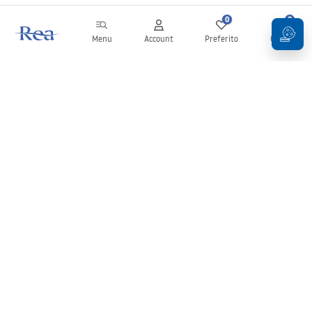
0
0
Menu
Account
Preferito
Carrello
Newsletter
Rimani aggiornato su novità e promozioni!
Iscrizione
Inserendo e confermando i tuoi dati, acconsenti a ricevere la
newsletter secondo i termini stabiliti nelle
Condizioni generali
.