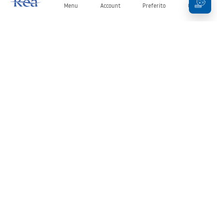
Menu
Account
Preferito
Carrello
Newsletter
Rimani aggiornato su novità e promozioni!
Iscrizione
Inserendo e confermando i tuoi dati, acconsenti a ricevere la
newsletter secondo i termini stabiliti nelle
Condizioni generali
.