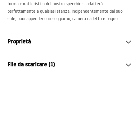
forma caratteristica del nostro specchio si adatterà
perfettamente a qualsiasi stanza, indipendentemente dal suo
stile, puoi appenderlo in soggiorno, camera da letto e bagno.
Proprietà
Altezza
800
mm
File da scaricare (1)
Larghezza
800
mm
Profondità
20
mm
manual mirror led
Illuminazione LED
SÌ
manual_mirror_led.pdf
Cornice
NO
Forma
Rotondo
Anti-appannamento
NO
Potenza
12
W
Garanzia
24 mesi