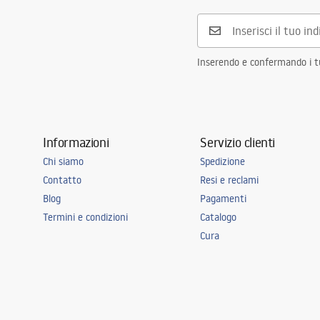
Anti-appannamento
NO
Potenza
12
W
Garanzia
24 mesi
Inserendo e confermando i tuo
Informazioni
Servizio clienti
Chi siamo
Spedizione
Contatto
Resi e reclami
Blog
Pagamenti
Termini e condizioni
Catalogo
Cura