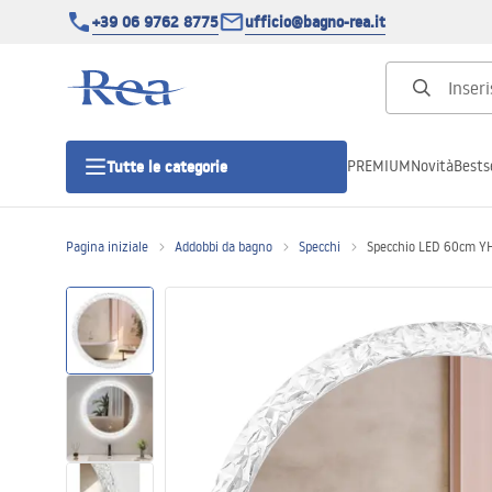
+39 06 9762 8775
ufficio@bagno-rea.it
PREMIUM
Novità
Bestse
Tutte le categorie
Pagina iniziale
Addobbi da bagno
Specchi
Specchio LED 60cm Y
Cabine doccia
Porte doccia
Piatti doccia da bagno
Canaline di scarico