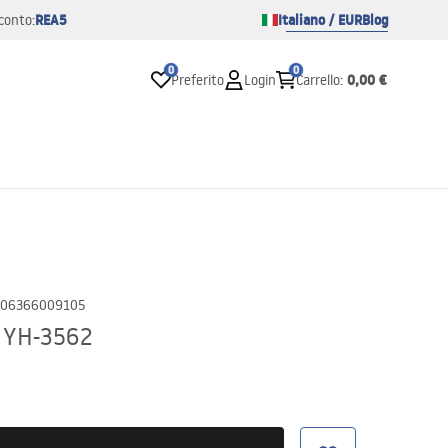
REA5
Italiano / EUR
Blog
conto:
0
0
0,00 €
Preferito
Login
Carrello
:
06366009105
 YH-3562