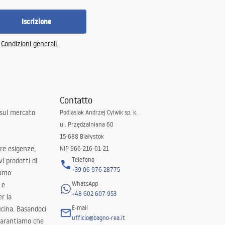
Iscrizione
e
Condizioni generali
.
Contatto
 sul mercato
Podlasiak Andrzej Cylwik sp. k.
ul. Przędzalniana 60
15-688 Białystok
tre esigenze,
NIP 966-216-01-21
Telefono
i prodotti di
+39 06 976 28775
iamo
WhatsApp
 e
+48 602 607 953
er la
E-mail
ucina. Basandoci
ufficio@bagno-rea.it
 garantiamo che