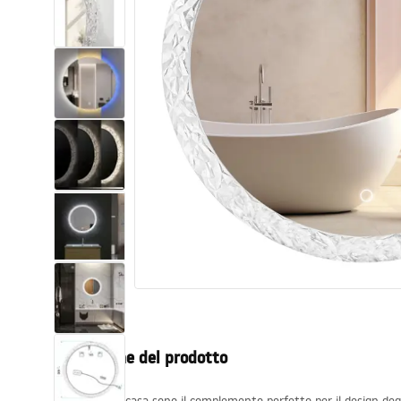
Set di vaso WC e bidet
Lavabi
Vasche da bagno e schermi vasca
Rubinetti da bagno
Set doccia
Cucina
Accessori e mobili da bagno
Descrizione del prodotto