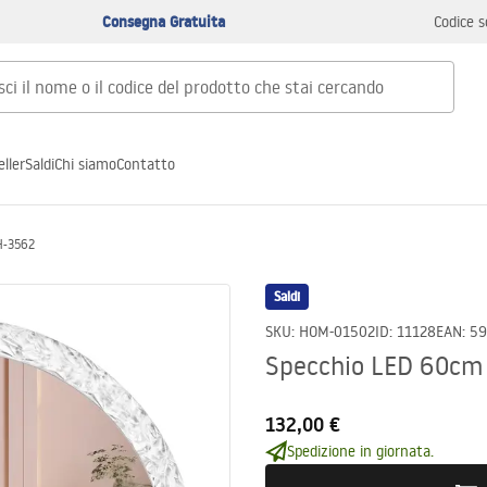
Consegna Gratuita
Codice s
ller
Saldi
Chi siamo
Contatto
H-3562
Saldi
SKU
:
HOM-01502
ID
:
11128
EAN
:
59
Specchio LED 60cm
132,00 €
Spedizione in giornata.