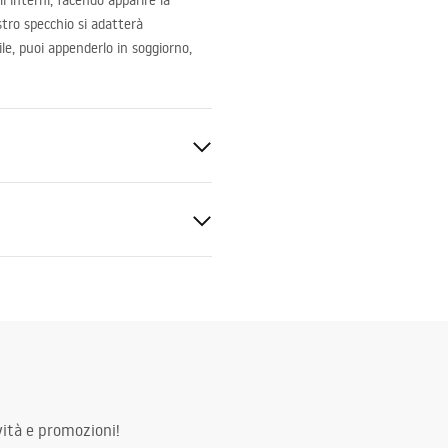
i interni, facendo apparire la
tro specchio si adatterà
e, puoi appenderlo in soggiorno,
ità e promozioni!