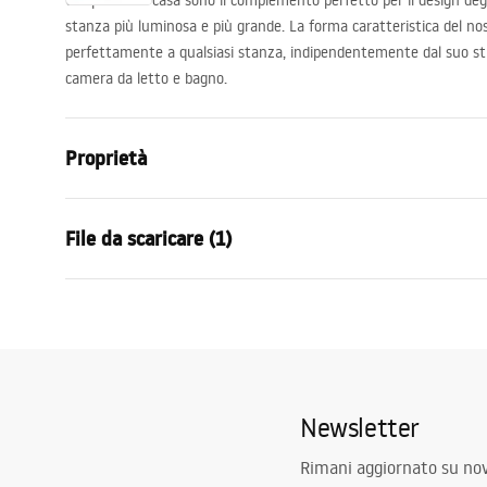
Gli specchi in casa sono il complemento perfetto per il design degl
stanza più luminosa e più grande. La forma caratteristica del nos
perfettamente a qualsiasi stanza, indipendentemente dal suo stil
camera da letto e bagno.
Proprietà
Altezza
600
mm
File da scaricare (1)
Larghezza
600
mm
Profondità
30
mm
manual mirror led
Illuminazione LED
SÌ
manual mirror led.pdf
Cornice
SÌ
Colore della cornice
Trasparente
Newsletter
Materiale della cornice
Plastica
Forma
Rotondo
Rimani aggiornato su nov