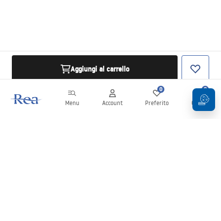
Aggiungi al carrello
0
0
Menu
Account
Preferito
Carrello
Newsletter
Rimani aggiornato su novità e promozioni!