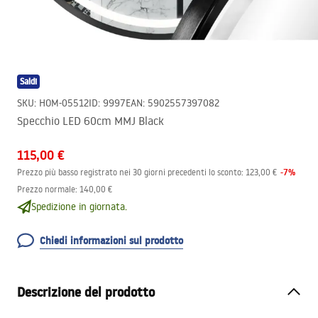
Saldi
SKU
:
HOM-05512
ID
:
9997
EAN
:
5902557397082
Specchio LED 60cm MMJ Black
115,00 €
-
7
%
Prezzo più basso registrato nei 30 giorni precedenti lo sconto:
123,00 €
Prezzo normale
:
140,00 €
Spedizione in giornata.
Chiedi informazioni sul prodotto
Descrizione del prodotto