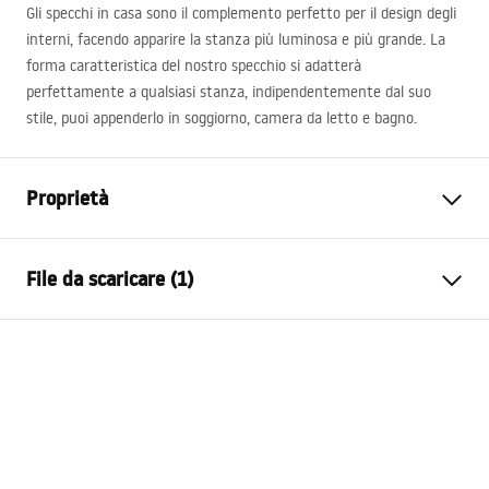
Gli specchi in casa sono il complemento perfetto per il design degli
interni, facendo apparire la stanza più luminosa e più grande. La
forma caratteristica del nostro specchio si adatterà
perfettamente a qualsiasi stanza, indipendentemente dal suo
stile, puoi appenderlo in soggiorno, camera da letto e bagno.
Proprietà
Altezza
595
mm
File da scaricare (1)
Larghezza
595
mm
Profondità
20
mm
manual mirror led
Illuminazione LED
SÌ
manual mirror led.pdf
Cornice
SÌ
Colore della cornice
Nero opaco
Materiale della cornice
Alluminio