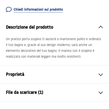
Chiedi informazioni sul prodotto
Descrizione del prodotto
Un pratico porta scopino ti aiuterà a mantenere pulito e ordinato
il tuo bagno e, grazie al suo design moderno, sarà anche un
elemento decorativo del tuo bagno. Il manico con il scopino è
realizzato con materiali leggeri ma molto resistenti.
Proprietà
Colore
Nero
File da scaricare (1)
Materiale
Vetro opaco, Metallo
Metodo di installazione
A vite
test