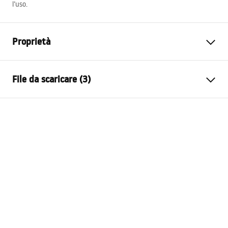
l’uso.
Proprietà
Variante del tappo
con un foro di troppo pieno,
File da scaricare (3)
senza foro di troppo pieno
Materiale
ottone
Condizioni di garanzia
Garanzia
24 mesi
Warranty_Terms_and_Conditions_Siphons_-_24.pdf
Il diametro del foro del
45
mm
lavandino
Informazioni sulla sicurezza
Warranty_Terms_and_Conditions_Plugs_and_Siphons.
pdf
Istruzioni di montaggio