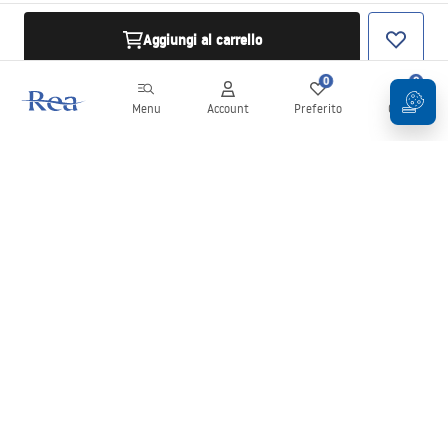
Aggiungi al carrello
0
0
Menu
Account
Preferito
Carrello
Newsletter
Rimani aggiornato su novità e promozioni!
Iscrizione
Inserendo e confermando i tuoi dati, acconsenti a ricevere la
newsletter secondo i termini stabiliti nelle
Condizioni generali
.