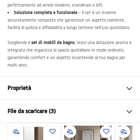
perfettamente ad arredi moderni, scandinavi o loft.
Soluzione completa e funzionale
– il set è un insieme
accuratamente composto che garantisce un aspetto coerente,
facilità di pulizia e affidabilità a lungo termine nell’uso quotidiano.
set di mobili da bagno
Scegliendo il
, ricevi una dotazione pronta e
integrata che organizza lo spazio quotidiano in modo ordinato,
garantendo comfort e un aspetto incantevole al tuo bagno per
molti anni.
Proprietà
Colore
Marrone
File da scaricare (3)
Metodo di installazione
Spospeso
Materiale
Ceramica sanitaria, Plastica
Istruzioni di montaggio
Altezza
455
mm
Bathroom_sets_manual.pdf