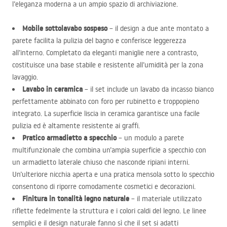
l’eleganza moderna a un ampio spazio di archiviazione.
Mobile sottolavabo sospeso
– il design a due ante montato a
parete facilita la pulizia del bagno e conferisce leggerezza
all’interno. Completato da eleganti maniglie nere a contrasto,
costituisce una base stabile e resistente all’umidità per la zona
lavaggio.
Lavabo in ceramica
– il set include un lavabo da incasso bianco
perfettamente abbinato con foro per rubinetto e troppopieno
integrato. La superficie liscia in ceramica garantisce una facile
pulizia ed è altamente resistente ai graffi.
Pratico armadietto a specchio
– un modulo a parete
multifunzionale che combina un’ampia superficie a specchio con
un armadietto laterale chiuso che nasconde ripiani interni.
Un’ulteriore nicchia aperta e una pratica mensola sotto lo specchio
consentono di riporre comodamente cosmetici e decorazioni.
Finitura in tonalità legno naturale
– il materiale utilizzato
riflette fedelmente la struttura e i colori caldi del legno. Le linee
semplici e il design naturale fanno sì che il set si adatti