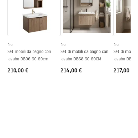
Larghezza
605
mm
Profondità
480
mm
Condizioni di garanzia
Warranty_Terms_and_Conditions_-_Furniture_-
_24.pdf
Rea
Rea
Rea
Set mobili da bagno con
Set di mobili da bagno con
Set di mobili
Manual
lavabo DB06-60 60cm
lavabo DB68-60 60CM
lavabo DB66
Instrukcja_monta__u_Zestaw_mebli___azienkowych_D
210,00 €
214,00 €
217,00 €
B06-60.pdf