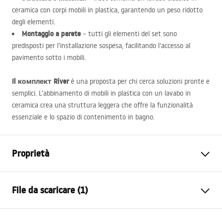
ceramica con corpi mobili in plastica, garantendo un peso ridotto
degli elementi.
Montaggio a parete
– tutti gli elementi del set sono
predisposti per l’installazione sospesa, facilitando l’accesso al
pavimento sotto i mobili.
Il комплект River
è una proposta per chi cerca soluzioni pronte e
semplici. L’abbinamento di mobili in plastica con un lavabo in
ceramica crea una struttura leggera che offre la funzionalità
essenziale e lo spazio di contenimento in bagno.
Proprietà
Colore
Grigio
File da scaricare (1)
Metodo di installazione
Spospeso
Materiale
Ceramica sanitaria, Plastica