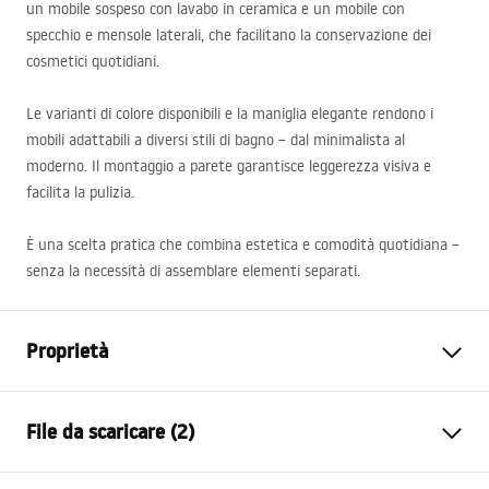
un mobile sospeso con lavabo in ceramica e un mobile con
specchio e mensole laterali, che facilitano la conservazione dei
cosmetici quotidiani.
Le varianti di colore disponibili e la maniglia elegante rendono i
mobili adattabili a diversi stili di bagno – dal minimalista al
moderno. Il montaggio a parete garantisce leggerezza visiva e
facilita la pulizia.
È una scelta pratica che combina estetica e comodità quotidiana –
senza la necessità di assemblare elementi separati.
Proprietà
Colore
Grigio
File da scaricare (2)
Metodo di installazione
Spospeso
Materiale
Alluminio , Ceramica sanitaria,