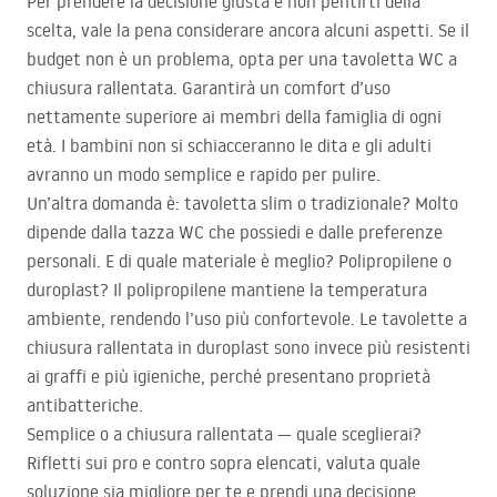
Per prendere la decisione giusta e non pentirti della
scelta, vale la pena considerare ancora alcuni aspetti. Se il
budget non è un problema, opta per una tavoletta WC a
chiusura rallentata. Garantirà un comfort d’uso
nettamente superiore ai membri della famiglia di ogni
età. I bambini non si schiacceranno le dita e gli adulti
avranno un modo semplice e rapido per pulire.
Un’altra domanda è: tavoletta slim o tradizionale? Molto
dipende dalla tazza WC che possiedi e dalle preferenze
personali. E di quale materiale è meglio? Polipropilene o
duroplast? Il polipropilene mantiene la temperatura
ambiente, rendendo l’uso più confortevole. Le tavolette a
chiusura rallentata in duroplast sono invece più resistenti
ai graffi e più igieniche, perché presentano proprietà
antibatteriche.
Semplice o a chiusura rallentata — quale sceglierai?
Rifletti sui pro e contro sopra elencati, valuta quale
soluzione sia migliore per te e prendi una decisione