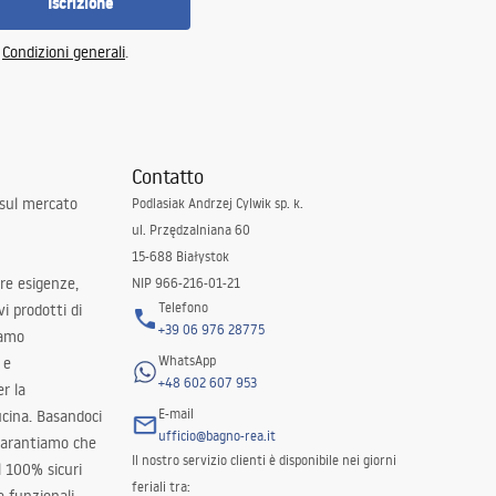
Iscrizione
e
Condizioni generali
.
Contatto
 sul mercato
Podlasiak Andrzej Cylwik sp. k.
ul. Przędzalniana 60
15-688 Białystok
tre esigenze,
NIP 966-216-01-21
Telefono
i prodotti di
+39 06 976 28775
iamo
WhatsApp
 e
+48 602 607 953
er la
E-mail
ucina. Basandoci
ufficio@bagno-rea.it
 garantiamo che
Il nostro servizio clienti è disponibile nei giorni
al 100% sicuri
feriali tra: