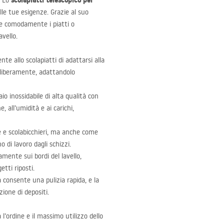
scolapiatti telescopico per
? Lo
e tue esigenze. Grazie al suo
re comodamente i piatti o
avello.
nte allo scolapiatti di adattarsi alla
o liberamente, adattandolo
io inossidabile di alta qualità con
, all’umidità e ai carichi,
e e scolabicchieri, ma anche come
 di lavoro dagli schizzi.
amente sui bordi del lavello,
tti riposti.
ica consente una pulizia rapida, e la
ione di depositi.
 l’ordine e il massimo utilizzo dello