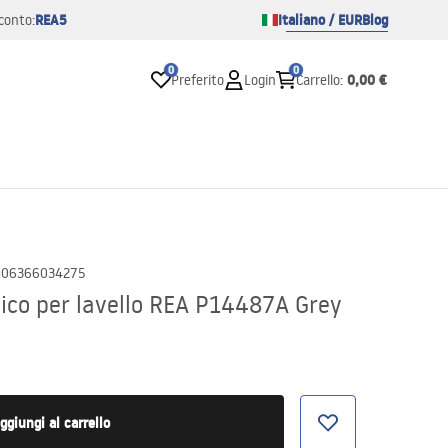
REA5
Italiano / EUR
Blog
conto:
0
0
0,00 €
Preferito
Login
Carrello
:
906366034275
pico per lavello REA P14487A Grey
ggiungi al carrello