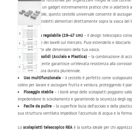
Cerchi un modo funzionale per organizzare meglio la tua cucina
lavello
REA
è un gadget estremamente pratico che si adatterà all
design regolabile, questo cestello universale consente di asciuga
sciacquare i prodotti alimentari direttamente sopra la vasca del l
Larghezza regolabile (29–47 cm)
– il design telescopico conse
maggior parte dei lavelli sul mercato. Puoi estenderlo e bloccarl
perfettamente alle dimensioni della tua vasca.
Materiali solidi (Acciaio e Plastica)
– la combinazione di accia
plastica resistente garantisce un’elevata resistenza alla corrosione
assicurando una durata pluriennale.
Uso multifunzionale
– il cestello è perfetto come scolaposat
colino per lavare e asciugare frutta e verdura, proteggendo il piano
Fissaggio stabile
– i bordi ampi dello scolapiatti poggiano sald
impedendone lo scivolamento e garantendo la sicurezza degli ogge
Facile da pulire
– la superficie liscia dell’acciaio e della plast
sua struttura ventilata impedisce l’accumulo di acqua e la formaz
scolapiatti telescopico
REA
Lo
è la scelta ideale per chi apprezza