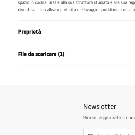
spazio in cucina. Grazie alla sua struttura studiata e alla sua reg
diventerà il tuo alleato preferito nel lavaggio quotidiano e nella 
Proprietà
Colore
grigio
File da scaricare (1)
Materiale
Acciaio, Plas
Lunghezza (mm)
470
mm
Condizioni di garanzia
Altezza del rubinetto
90
mm
Warranty_Terms_and_Conditions_Accessories_-_24.pdf
Larghezza (mm)
225
mm
Codice produttore
P14487A
Newsletter
Garanzia
24 mesi
Rimani aggiornato su nov