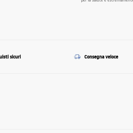
per la salute e estremamente
isti sicuri
Consegna veloce