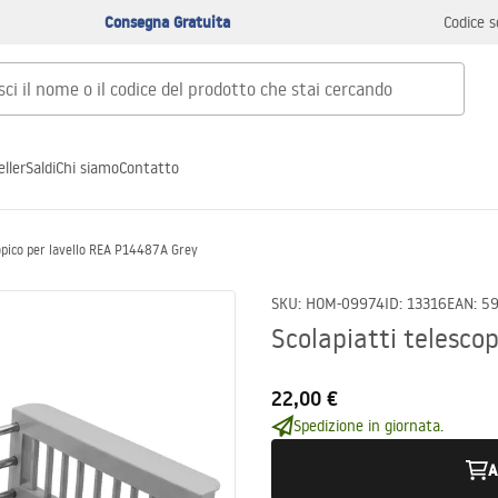
Consegna Gratuita
Codice s
ller
Saldi
Chi siamo
Contatto
copico per lavello REA P14487A Grey
SKU
:
HOM-09974
ID
:
13316
EAN
:
5
Scolapiatti telesco
22,00 €
Spedizione in giornata.
A