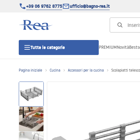
+39 06 9762 8775
ufficio@bagno-rea.it
PREMIUM
Novità
Bestse
Tutte le categorie
Pagina iniziale
Cucina
Accessori per la cucina
Scolapiatti teles
Cabine doccia
Porte doccia
Piatti doccia da bagno
Canaline di scarico