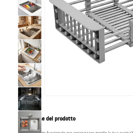
Set di vaso WC e bidet
Lavabi
Vasche da bagno e schermi vasca
Rubinetti da bagno
Set doccia
Cucina
Accessori e mobili da bagno
Descrizione del prodotto