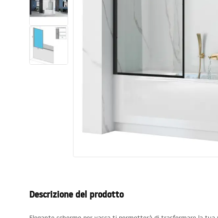
Set di vaso WC e bidet
Lavabi
Vasche da bagno e schermi vasca
Rubinetti da bagno
Set doccia
Cucina
Accessori e mobili da bagno
Descrizione del prodotto