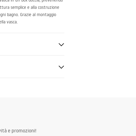
vasca in un box doccia, prevenendo
ruttura semplice e alla costruzione
 ogni bagno. Grazie al montaggio
ella vasca.
 Vetro temperato
zioni di garanzia
nty_Terms_and_Conditions_
er_Doors__Enclosures__Pan
ath_Screens_-_24.pdf
ità e promozioni!