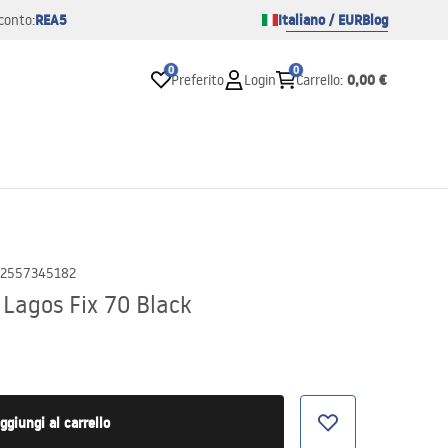
REA5
Italiano / EUR
Blog
conto:
0
0
0,00 €
Preferito
Login
Carrello
:
2557345182
Lagos Fix 70 Black
ggiungi al carrello