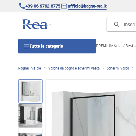
+39 06 9762 8775
ufficio@bagno-rea.it
PREMIUM
Novità
Bestse
Tutte le categorie
Pagina iniziale
Vasche da bagno e schermi vasca
Schermi vasca
Cabine doccia
Porte doccia
Piatti doccia da bagno
Canaline di scarico