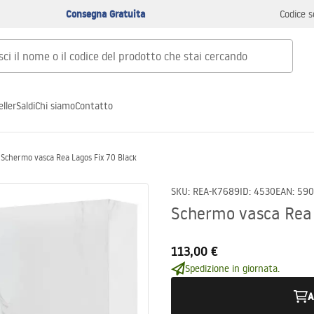
Consegna Gratuita
Codice s
ller
Saldi
Chi siamo
Contatto
Schermo vasca Rea Lagos Fix 70 Black
SKU
:
REA-K7689
ID
:
4530
EAN
:
590
Schermo vasca Rea 
113,00 €
Spedizione in giornata.
A