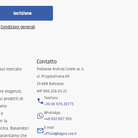
Iscrizione
e
Condizioni generali
.
Contatto
 sul mercato
Podlasiak Andrzej Cylwik sp. k.
ul. Przędzalniana 60
15-688 Białystok
tre esigenze,
NIP 966-216-01-21
Telefono
i prodotti di
+39 06 976 28775
iamo
WhatsApp
 e
+48 602 607 953
er la
E-mail
ucina. Basandoci
ufficio@bagno-rea.it
 garantiamo che