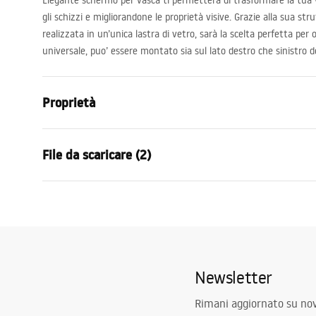
Elegante schermo per vasca ti permetterà di trasformare la tua 
gli schizzi e migliorandone le proprietà visive. Grazie alla sua st
realizzata in un’unica lastra di vetro, sarà la scelta perfetta per
universale, puo’ essere montato sia sul lato destro che sinistro d
Proprietà
Tipo
Fisso
File da scaricare (2)
Materiale
Alluminio ,
Colore
Nero
Condi
Larghezza
700
mm
Warra
Istruzioni di montaggio
Altezza
1400
mm
-
Lagos fix.pdf
Spessore del vetro
5
mm
_Show
els__B
Newsletter
Colore del vetro
Trasparente
Numero di segmenti
1 anta
Rimani aggiornato su nov