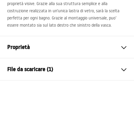
proprietà visive. Grazie alla sua struttura semplice e alla
costruzione realizzata in un’unica lastra di vetro, sarà la scelta
perfetta per ogni bagno. Grazie al montaggio universale, puo’
essere montato sia sul lato destro che sinistro della vasca.
Proprietà
Tipo
Mobile
File da scaricare (1)
Materiale
Alluminio , Vetro temperato
Colore
Cromo
Condizioni di garanzia
Larghezza
1200
mm
Warranty_Terms_and_Conditions_-
Altezza
1400
mm
_Shower_Doors__Enclosures__Panels__Bath_Screens_-
Spessore del vetro
4
mm
_24.pdf
Colore del vetro
Trasparente
Numero di segmenti
5 ante