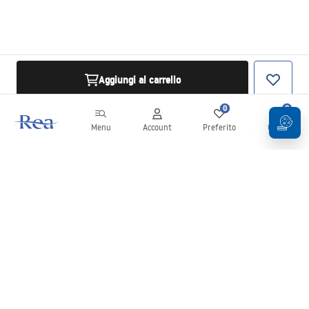
Aggiungi al carrello
0
0
Menu
Account
Preferito
Carrello
Newsletter
Rimani aggiornato su novità e promozioni!
Iscrizione