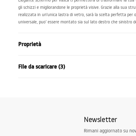
Elegante schermo per vasca ti permetterà di trasformare la tua 
gli schizzi e migliorandone le proprietà visive. Grazie alla sua st
realizzata in un’unica lastra di vetro, sarà la scelta perfetta per
universale, puo’ essere montato sia sul lato destro che sinistro d
Proprietà
Tipo
Mobile
File da scaricare (3)
Materiale
Alluminio ,
Colore
Oro spazzol
Model 3D STP
Model 3D
Larghezza
1200
mm
Agat_1200X1400_CHROME___3_-21___.
Agat_1200
Altezza
1400
mm
stp
stp
Spessore del vetro
5
mm
Newsletter
Colore del vetro
Trasparente
Condizioni di garanzia
Numero di segmenti
3 ante
Warranty_Terms_and_Conditions_
Rimani aggiornato su nov