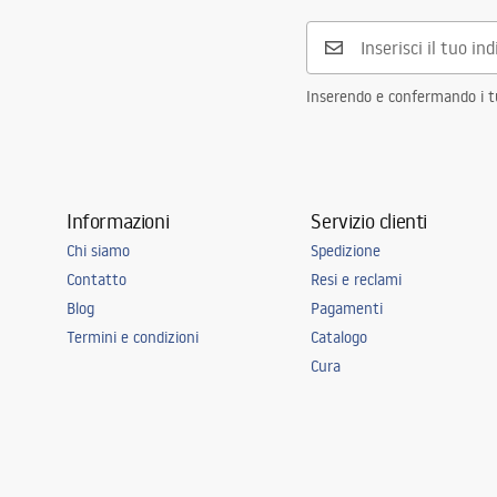
-
_Shower_Doors__Enclosures__Pan
els__Bath_Screens_-_24.pdf
Inserendo e confermando i tuo
Informazioni
Servizio clienti
Chi siamo
Spedizione
Contatto
Resi e reclami
Blog
Pagamenti
Termini e condizioni
Catalogo
Cura