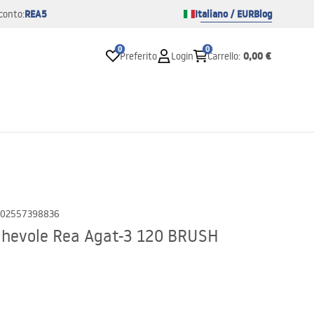
REA5
Italiano / EUR
Blog
conto:
0
0
0,00 €
Preferito
Login
Carrello
:
02557398836
ghevole Rea Agat-3 120 BRUSH