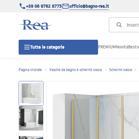
+39 06 9762 8775
ufficio@bagno-rea.it
PREMIUM
Novità
Bestse
Tutte le categorie
Pagina iniziale
Vasche da bagno e schermi vasca
Schermi vasca
Cabine doccia
Porte doccia
Piatti doccia da bagno
Canaline di scarico