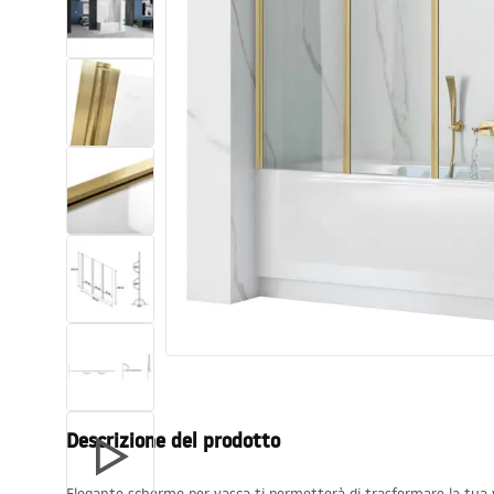
Set di vaso WC e bidet
Lavabi
Vasche da bagno e schermi vasca
Rubinetti da bagno
Set doccia
Cucina
Accessori e mobili da bagno
Descrizione del prodotto