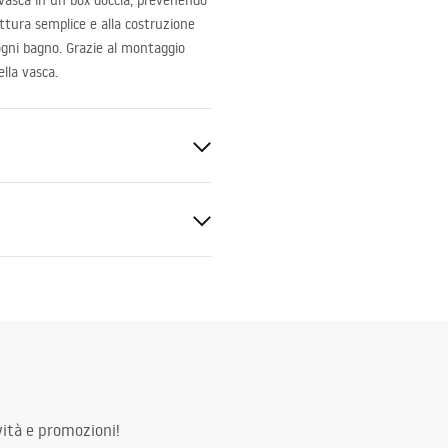
vasca in un box doccia, prevenendo
ruttura semplice e alla costruzione
 ogni bagno. Grazie al montaggio
ella vasca.
 Vetro temperato
ato
 STP
X1400_CHROME___3_-21___.
ità e promozioni!