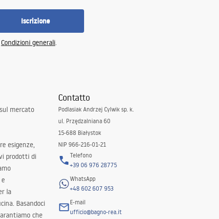
Iscrizione
e
Condizioni generali
.
Contatto
 sul mercato
Podlasiak Andrzej Cylwik sp. k.
ul. Przędzalniana 60
15-688 Białystok
tre esigenze,
NIP 966-216-01-21
Telefono
i prodotti di
+39 06 976 28775
iamo
WhatsApp
 e
+48 602 607 953
er la
E-mail
ucina. Basandoci
ufficio@bagno-rea.it
 garantiamo che