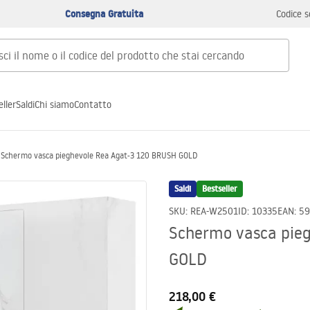
Consegna Gratuita
Codice s
ller
Saldi
Chi siamo
Contatto
Schermo vasca pieghevole Rea Agat-3 120 BRUSH GOLD
Saldi
Bestseller
SKU
:
REA-W2501
ID
:
10335
EAN
:
59
Schermo vasca pie
GOLD
218,00 €