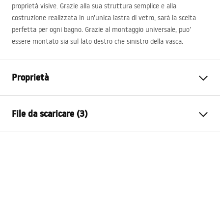
proprietà visive. Grazie alla sua struttura semplice e alla
costruzione realizzata in un’unica lastra di vetro, sarà la scelta
perfetta per ogni bagno. Grazie al montaggio universale, puo’
essere montato sia sul lato destro che sinistro della vasca.
Proprietà
Tipo
Mobile
File da scaricare (3)
Materiale
Alluminio , Vetro temperato
Colore
Oro spazzolato
Model 3D STP
Larghezza
800
mm
Agat_1200X1400_CHROME___3_-21___.stp
Altezza
1400
mm
Spessore del vetro
5
mm
Model 3D STP
Colore del vetro
Trasparente
Agat_1200X1400_CHROME___3_-21___.stp
Numero di segmenti
2 ante