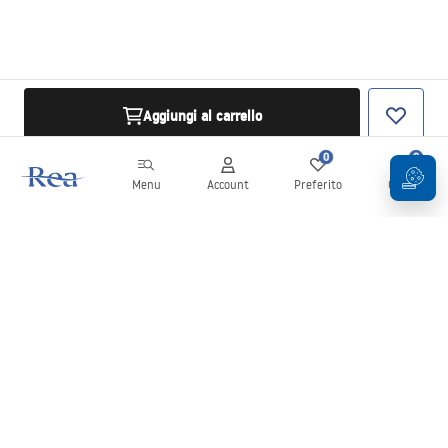
Aggiungi al carrello
0
0
Menu
Account
Preferito
Carrello
Newsletter
Rimani aggiornato su novità e promozioni!
Iscrizione