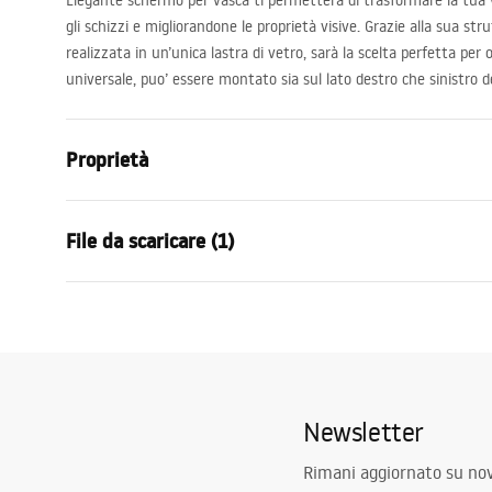
Elegante schermo per vasca ti permetterà di trasformare la tua 
gli schizzi e migliorandone le proprietà visive. Grazie alla sua st
realizzata in un’unica lastra di vetro, sarà la scelta perfetta per
universale, puo’ essere montato sia sul lato destro che sinistro d
Proprietà
Tipo
Mobile
File da scaricare (1)
Materiale
Alluminio ,
Colore
Nero
Condizioni di garanzia
Larghezza
700
mm
Warranty_Terms_and_Conditions_-_Shower_Doors__Enclosures_
Altezza
1400
mm
_24.pdf
Spessore del vetro
5
mm
Newsletter
Colore del vetro
Trasparente
Numero di segmenti
1 anta
Rimani aggiornato su nov