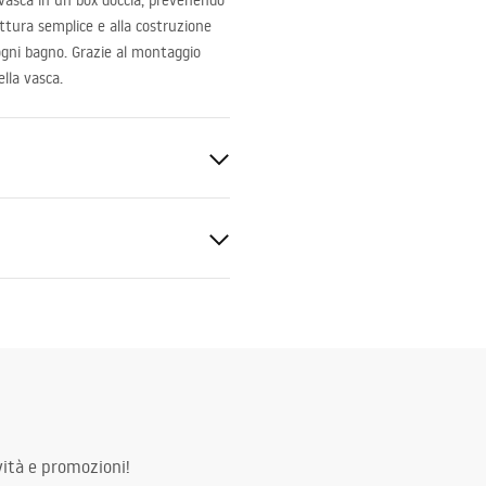
vasca in un box doccia, prevenendo
ruttura semplice e alla costruzione
 ogni bagno. Grazie al montaggio
ella vasca.
 Vetro temperato
_Panels__Bath_Screens_-
ità e promozioni!