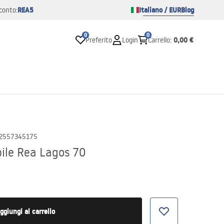
REA5
Italiano / EUR
Blog
conto:
0
0
0,00 €
Preferito
Login
Carrello
:
2557345175
ile Rea Lagos 70
ggiungi al carrello