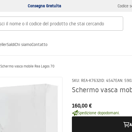
Consegna Gratuita
Codice s
ller
Saldi
Chi siamo
Contatto
Schermo vasca mobile Rea Lagos 70
SKU
:
REA-K7632
ID
:
4547
EAN
:
590
Schermo vasca mob
160,00 €
Spedizione dopodomani.
A