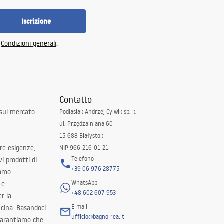
Iscrizione
e
Condizioni generali
.
Contatto
 sul mercato
Podlasiak Andrzej Cylwik sp. k.
ul. Przędzalniana 60
15-688 Białystok
tre esigenze,
NIP 966-216-01-21
Telefono
i prodotti di
+39 06 976 28775
iamo
WhatsApp
 e
+48 602 607 953
er la
E-mail
ucina. Basandoci
ufficio@bagno-rea.it
 garantiamo che