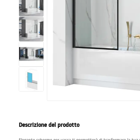
Set di vaso WC e bidet
Lavabi
Vasche da bagno e schermi vasca
Rubinetti da bagno
Set doccia
Cucina
Accessori e mobili da bagno
Descrizione del prodotto