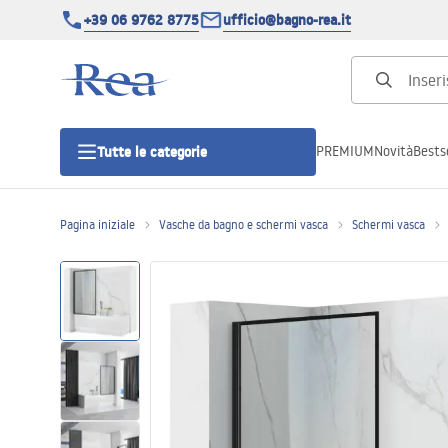
+39 06 9762 8775
ufficio@bagno-rea.it
PREMIUM
Novità
Bestse
Tutte le categorie
Pagina iniziale
Vasche da bagno e schermi vasca
Schermi vasca
Cabine doccia
Porte doccia
Piatti doccia da bagno
Canaline di scarico