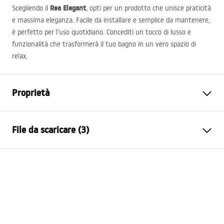
Rea Elegant
Scegliendo il
, opti per un prodotto che unisce praticità
e massima eleganza. Facile da installare e semplice da mantenere,
è perfetto per l’uso quotidiano. Concediti un tocco di lusso e
funzionalità che trasformerà il tuo bagno in un vero spazio di
relax.
Proprietà
Tipo
Fisso
File da scaricare (3)
Materiale
Alluminio , Vetro temperato
Colore
Oro spazzolato
Istruzioni di montaggio
Larghezza
700
mm
instrukcja_montazu_parawan_elegant.pdf
Altezza
1400
mm
Spessore del vetro
5
mm
Istruzioni di montaggio
Colore del vetro
Bronzo fumé
instrukcja_montazu_parawan_elegant.pdf