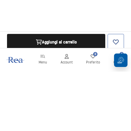
Aggiungi al carrello
0
0
Menu
Account
Preferito
Carrello
Newsletter
Rimani aggiornato su novità e promozioni!