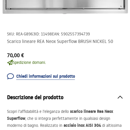
SKU
:
REA-G8963
ID
:
11498
EAN
:
5902557394739
Scarico lineare REA Neox Superflow BRUSH NICKEL 50
70,00 €
Spedizione domani.
Chiedi informazioni sul prodotto
Descrizione del prodotto
scarico lineare Rea Neox
Scopri l’affidabilità e l’eleganza dello
Superflow
, che si integra perfettamente in qualsiasi design
acciaio inox
AISI
304
moderno di bagno. Realizzato in
di altissima