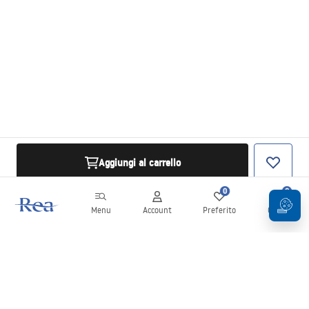
Aggiungi al carrello
0
0
Menu
Account
Preferito
Carrello
Newsletter
Rimani aggiornato su novità e promozioni!