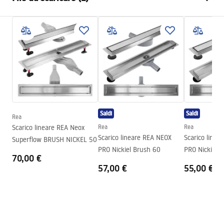
Tipo di sifone
basso 360°
Lunghezza scarico (cm)
50
Istruzioni di montaggio
Materiale dello scarico
acciaio inossidabile AISI 304
LINEAR-3.pdf
Colore
Acciaio spazzolato
Tipo di copertura
unilaterale per attaccare la
piastra
Capacità
0,45 l/s
Rivestimento
Nano Flex
Saldi
Saldi
Rea
Garanzia
120 mesi per struttura in
Scarico lineare REA Neox
Rea
Rea
Scarico lineare REA NEOX
Scarico linea
acciaio, 24 mesi per gli altri
Superflow BRUSH NICKEL 50
PRO Nickiel Brush 60
PRO Nickiel 
elementi
70,00 €
57,00 €
55,00 €