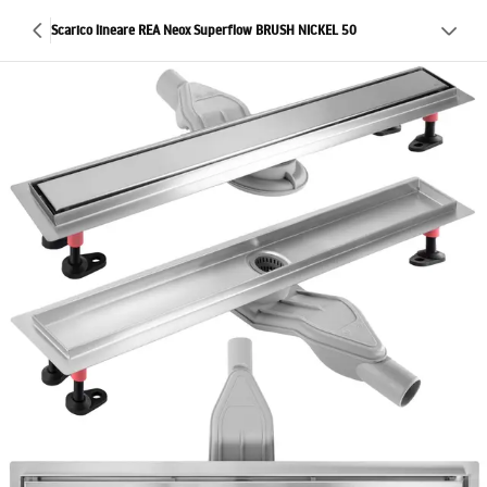
Scarico lineare REA Neox Superflow BRUSH NICKEL 50